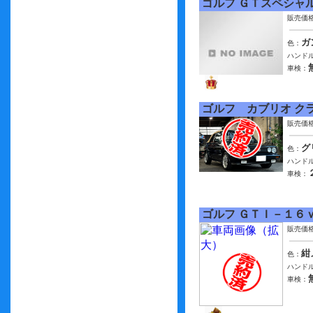
ゴルフ ＧＴスペシャ
販売価
ガ
色：
ハンドル
車検：
ゴルフ カブリオ ク
販売価
グ
色：
ハンドル
車検：
ゴルフ ＧＴＩ－１６
販売価
紺
色：
ハンドル
車検：