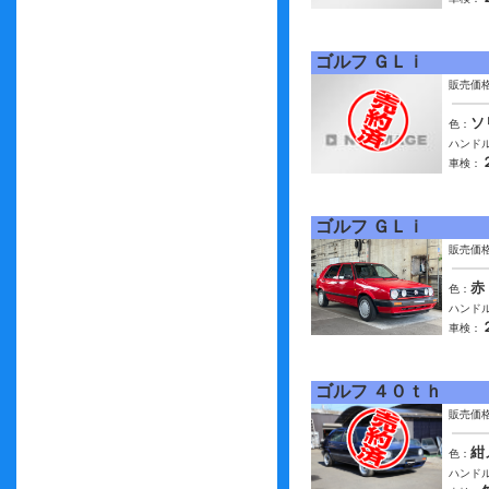
ゴルフ ＧＬｉ
販売価
ソ
色：
ハンドル
車検：
ゴルフ ＧＬｉ
販売価
赤
色：
ハンドル
車検：
ゴルフ ４０ｔｈ
販売価
紺
色：
ハンドル