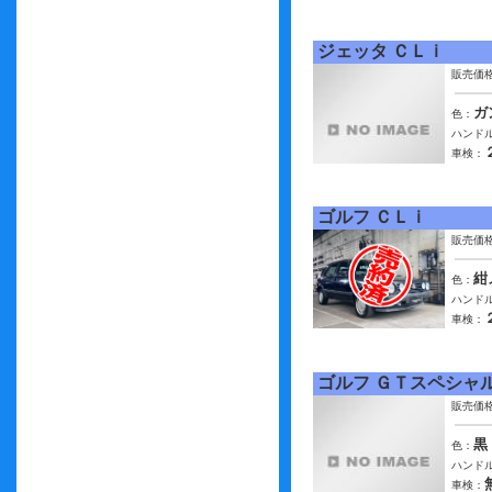
ジェッタ ＣＬｉ
販売価
ガ
色：
ハンドル
車検：
ゴルフ ＣＬｉ
販売価
紺
色：
ハンドル
車検：
ゴルフ ＧＴスペシャ
販売価
黒
色：
ハンドル
車検：