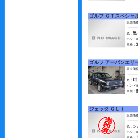
ゴルフ ＧＴスペシャ
販売価
黒
色：
ハンドル
車検：
ゴルフ アーバンエリ
販売価
紺
色：
ハンドル
車検：
ジェッタ ＧＬｉ
販売価
シ
色：
ハンドル
車検：