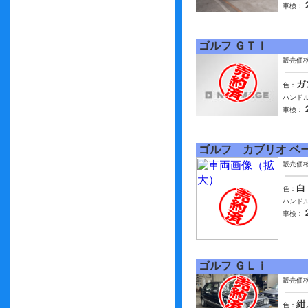
車検：
ゴルフ ＧＴＩ
販売価
ガ
色：
ハンドル
車検：
ゴルフ カブリオ ベ
販売価
白
色：
ハンドル
車検：
ゴルフ ＧＬｉ
販売価
紺
色：