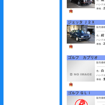
色：
ハンドル
車検：
ジェッタ Ｊ２Ｘ
販売価
紺
色：
ハンドル
車検：
ゴルフ カブリオ
販売価
白
色：
ハンドル
車検：
ゴルフ ＧＬｉ
販売価