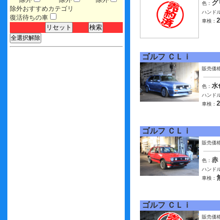
グ
色：
除外おすすめカテゴリ
ハンドル
復活待ちの車
車検：
ゴルフ ＣＬｉ
販売価
水
色：
ハンドル
車検：
ゴルフ ＣＬｉ
販売価
赤
色：
ハンドル
車検：
ゴルフ ＣＬｉ
販売価