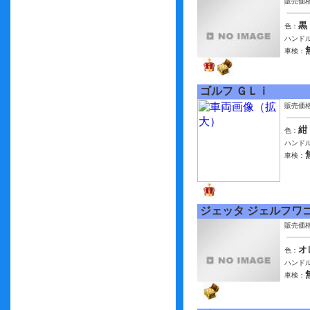
販売価
黒
色：
ハンドル
車検：
ゴルフ ＧＬｉ
販売価
紺
色：
ハンドル
車検：
ジェッタ ジェルフワ
販売価
オ
色：
ハンドル
車検：