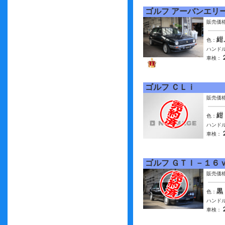
ゴルフ アーバンエリ
販売価
紺
色：
ハンドル
車検：
ゴルフ ＣＬｉ
販売価
紺
色：
ハンドル
車検：
ゴルフ ＧＴＩ－１６
販売価
黒
色：
ハンドル
車検：