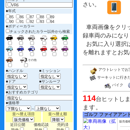
さい。
VR6
■年式
85
86
87
88
89
90
91
92
93
94
車両画像をクリッ
■ボディーカラー
チェックされたカラー以外から検索
録車両のみになり
お気に入り選択
を離れますとお気
その他
アウトレットで
■ハンドル
■ミッション
サーキットに行き
■ドア
■サンルーフ
バイク
■おすすめカテゴリ
114
台ヒットし
■価格帯
ます。
～
並べ替え項目
並べ替え順
ゴルフ ファイアアン
販売価
近日公開
価格応談
売約済
除外
除外
除外