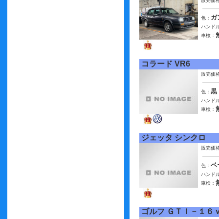
販売価
ガ
色：
ハンドル
車検：
コラード VR6
販売価
黒
色：
ハンドル
車検：
ジェッタ シンクロ
販売価
ベ
色：
ハンドル
車検：
ゴルフ ＧＴＩ－１６