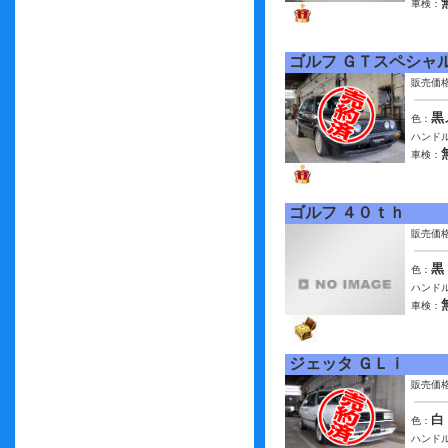
車検：
ゴルフ ＧＴスペシャ
販売価
黒
色：
ハンドル
車検：
ゴルフ ４０ｔｈ
販売価
黒
色：
ハンドル
車検：
ジェッタ ＧＬｉ
販売価
白
色：
ハンドル