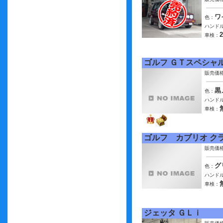
ワ
色：
ハンドル
車検：
ゴルフ ＧＴスペシャ
販売価
黒
色：
ハンドル
車検：
ゴルフ カブリオ ク
販売価
グ
色：
ハンドル
車検：
ジェッタ ＧＬｉ