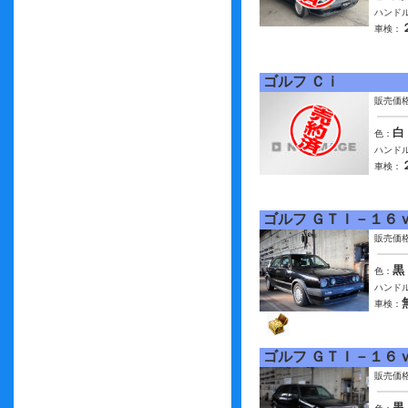
ハンドル
車検：
ゴルフ Ｃｉ
販売価
白
色：
ハンドル
車検：
ゴルフ ＧＴＩ－１６
販売価
黒
色：
ハンドル
車検：
ゴルフ ＧＴＩ－１６
販売価
黒