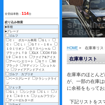
114
全登録車数：
台
絞り込み検索
■車種
■グレード
ゴルフ
Ｃｉ ポカール車両
ＧＬｉ
Ｃｉ
ＣＬｉ
ＧＴＩ－１６ｖ
HOME
> 在庫車リス
１０ミリオン
ＧＴスペシャル
ブラックＬＴＤ
GLX
COX F10-
1.9
４０ｔｈ
ファイア&アイス
在庫車リスト
アーバンエリート
ＧＴＩ
90
ブラック
マディソン
シュトル
ツ
ファイアアンドアイス
在庫車のほとんど
ゴルフ カブリオ
ベースグレード
クラシックライ
が、一部の在庫は
ン
ジェッタ
に余裕をもってお越し
ＧＬｉ
シンクロ
ＣＬｉ
Ｊ
２Ｘ
４０ｔｈ
ジェルフワゴン
ディーゼルターボ
下記リストをスマ
コラード