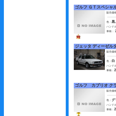
ゴルフ ＧＴスペシャ
販売価
黒
色：
ハンドル
車検：
ジェッタ ディーゼル
販売価
白
色：
ハンドル
車検：
ゴルフ カブリオ ク
販売価
グ
色：
ハンドル
車検：