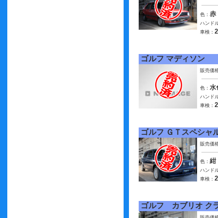
赤
色：
ハンドル
車検：
ゴルフ マディソン
販売価
水
色：
ハンドル
車検：
ゴルフ ＧＴスペシャ
販売価
紺
色：
ハンドル
車検：
ゴルフ カブリオ ク
販売価