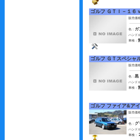
ゴルフ ＧＴＩ－１６
販売価
ガ
色：
ハンドル
車検：
ゴルフ ＧＴスペシャ
販売価
黒
色：
ハンドル
車検：
ゴルフ ファイア&ア
販売価
グ
色：
ハンドル
車検：