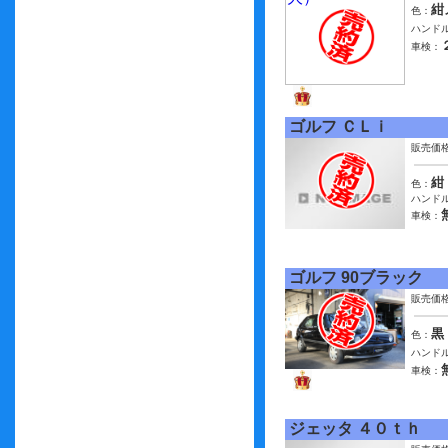
紺
色：
ハンドル
車検：
ゴルフ ＣＬｉ
販売価
紺
色：
ハンドル
車検：
ゴルフ 90ブラック
販売価
黒
色：
ハンドル
車検：
ジェッタ ４０ｔｈ