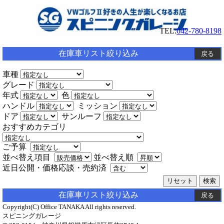
TEL:
042-780-8198
在庫車リスト絞り込み
戻る
車種
グレード
年式
色
ハンドル
ミッション
ドア
サンルーフ
おすすめカテゴリ
ご予算
並べ替え項目
並べ替え順
近日公開・価格応談・売約済
在庫車リスト絞り込み
戻る
Copyright(C) Office TANAKA All rights reserved.
スピニングガレージ