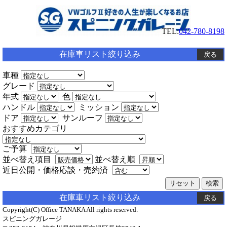
TEL:
042-780-8198
在庫車リスト絞り込み
戻る
車種
グレード
年式
色
ハンドル
ミッション
ドア
サンルーフ
おすすめカテゴリ
ご予算
並べ替え項目
並べ替え順
近日公開・価格応談・売約済
在庫車リスト絞り込み
戻る
Copyright(C) Office TANAKA All rights reserved.
スピニングガレージ