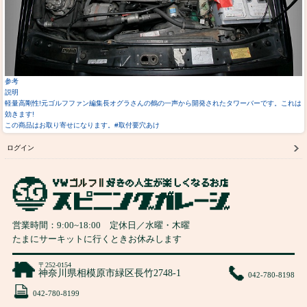
参考
説明
軽量高剛性!元ゴルフファン編集長オグラさんの鶴の一声から開発されたタワーバーです。これは
効きます!
この商品はお取り寄せになります。#取付要穴あけ
ログイン
営業時間：
9:00
~
18:00
定休日／水曜・木曜
たまにサーキットに行くときお休みします
〒252-0154
神奈川県相模原市緑区長竹2748-1
042-780-8198
042-780-8199