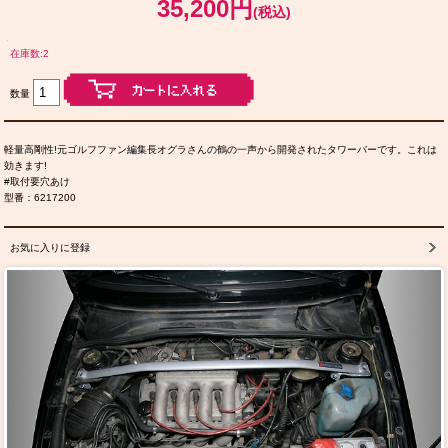
35,200円
(税込)
在庫数:2
数量
軽量高剛性!元ゴルフファン編集長オグラさんの鶴の一声から開発されたタワーバーです。これは
効きます!
#取付要穴あけ
型番：6217200
お気に入りに登録