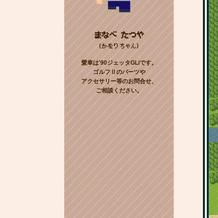
まなべ たつや
(かをりちゃん)
愛車は'90ジェッタGLiです。
ゴルフⅡのパーツや
アクセサリー等のお問合せ、
ご相談ください。