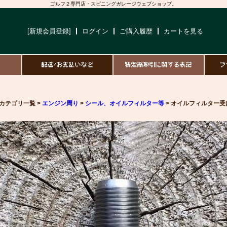
ゴルフ２専門店・スピニングガレージウェブショップ。
[新規会員登録]
ログイン
ご購入履歴
カートを見る
て
配送/お支払いなど
特定商取引に関する表記
プ
カテゴリ一覧 >
エンジン周り
>
シール、オイルフィルター等
> オイルフィルター受け側