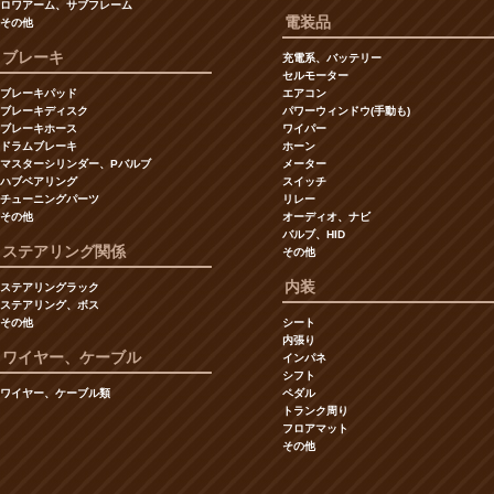
ロワアーム、サブフレーム
電装品
その他
ブレーキ
充電系、バッテリー
セルモーター
ブレーキパッド
エアコン
ブレーキディスク
パワーウィンドウ(手動も)
ブレーキホース
ワイパー
ドラムブレーキ
ホーン
マスターシリンダー、Pバルブ
メーター
ハブベアリング
スイッチ
チューニングパーツ
リレー
その他
オーディオ、ナビ
バルブ、HID
ステアリング関係
その他
内装
ステアリングラック
ステアリング、ボス
その他
シート
内張り
ワイヤー、ケーブル
インパネ
シフト
ワイヤー、ケーブル類
ペダル
トランク周り
フロアマット
その他