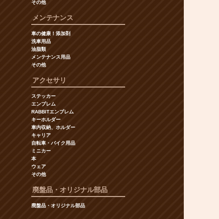
その他
メンテナンス
車の健康！添加剤
洗車用品
油脂類
メンテナンス用品
その他
アクセサリ
ステッカー
エンブレム
RABBITエンブレム
キーホルダー
車内収納、ホルダー
キャリア
自転車・バイク用品
ミニカー
本
ウェア
その他
廃盤品・オリジナル部品
廃盤品・オリジナル部品