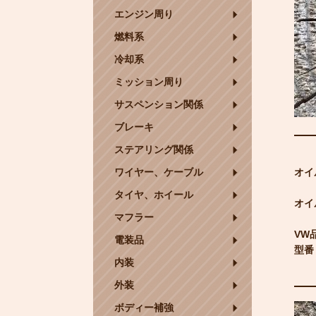
エンジン周り
燃料系
冷却系
ミッション周り
サスペンション関係
ブレーキ
ステアリング関係
ワイヤー、ケーブル
オイ
タイヤ、ホイール
オイ
マフラー
VW品
電装品
型番：
内装
外装
ボディー補強