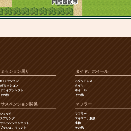
ミッション周り
タイヤ、ホイール
MTミッション
スタッドレス
ATミッション
タイヤ
ドライブシャフト
ホイール
その他
その他
サスペンション関係
マフラー
ショック
マフラー
スプリング
エキマニ、触媒
サスペンションキット
小物
ブッシュ、マウント
その他