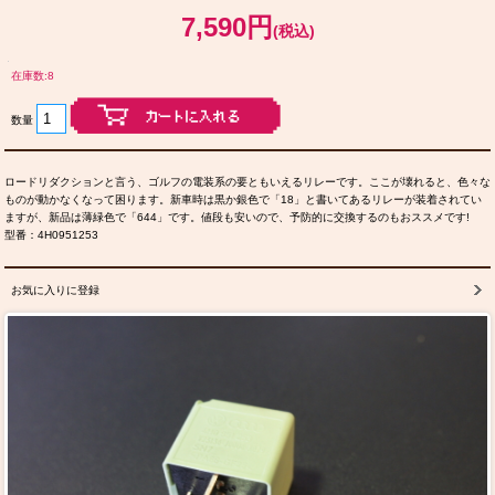
7,590円
(税込)
在庫数:8
数量
ロードリダクションと言う、ゴルフの電装系の要ともいえるリレーです。ここが壊れると、色々な
ものが動かなくなって困ります。新車時は黒か銀色で「18」と書いてあるリレーが装着されてい
ますが、新品は薄緑色で「644」です。値段も安いので、予防的に交換するのもおススメです!
型番：4H0951253
お気に入りに登録