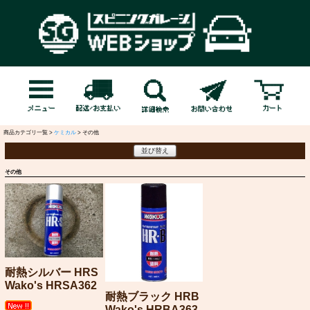
商品カテゴリ一覧 >
ケミカル
> その他
並び替え
その他
耐熱シルバー HRS
Wako's HRSA362
耐熱ブラック HRB
Wako's HRBA363