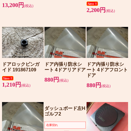
13,200円
(税込)
2,200円
(税込)
ドアロックピンガ
ドア内張り防水シ
ドア内張り防水シ
イド 191867109
ート 4ドアリアドア
ート 4ドアフロント
ドア
880円
(税込)
1,210円
880円
(税込)
(税込)
ダッシュボード左H
ゴルフ2
在庫切れ