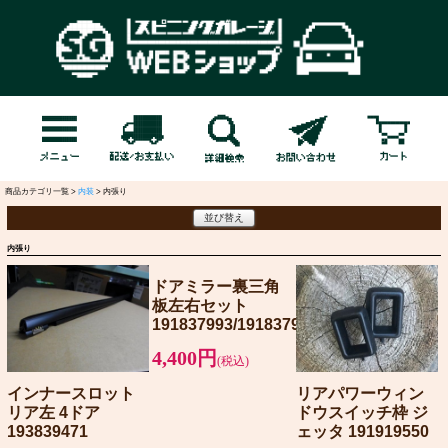
商品カテゴリ一覧 >
内装
> 内張り
並び替え
内張り
ドアミラー裏三角
板左右セット
191837993/191837994
4,400円
(税込)
インナースロット
リアパワーウィン
リア左 4ドア
ドウスイッチ枠 ジ
193839471
ェッタ 191919550