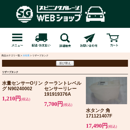
商品カテゴリ一覧 >
冷却系
> リザーブタンク
並び替え
リザーブタンク
水量センサーOリン
クーラントレベル
グ N90240002
センサーリレー
191919376A
1,210円
(税込)
7,700円
(税込)
水タンク 角
171121407F
17,490円
(税込)