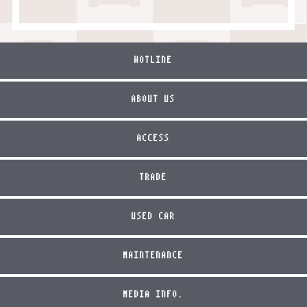
HOTLINE
ABOUT US
ACCESS
TRADE
USED CAR
MAINTENANCE
MEDIA INFO.