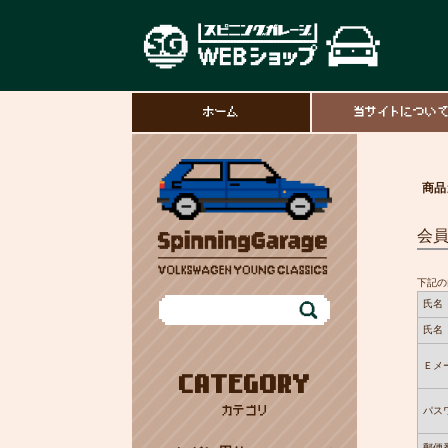
ホーム
当サイトについ
商品
会
下記の
氏名
氏名
Ｅメ
CATEGORY
カテゴリ
パス
郵便