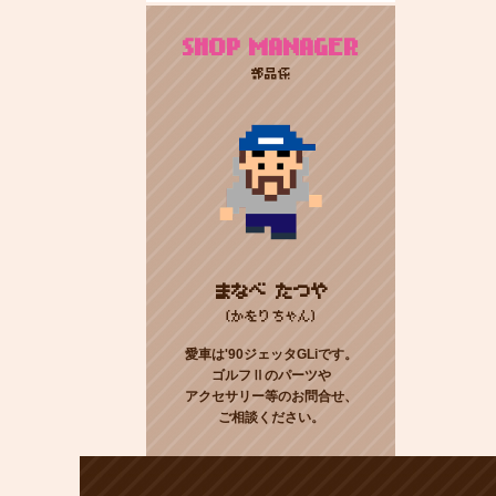
SHOP MANAGER
部品係
まなべ たつや
(かをりちゃん)
愛車は'90ジェッタGLiです。
ゴルフⅡのパーツや
アクセサリー等のお問合せ、
ご相談ください。