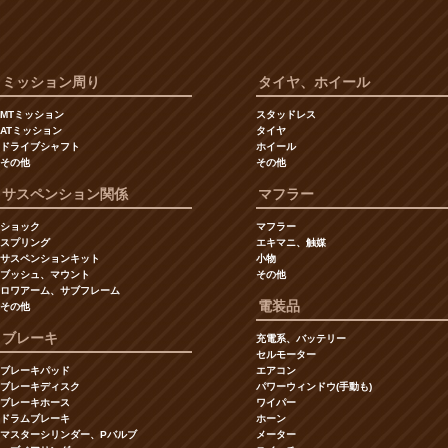
ミッション周り
タイヤ、ホイール
MTミッション
スタッドレス
ATミッション
タイヤ
ドライブシャフト
ホイール
その他
その他
サスペンション関係
マフラー
ショック
マフラー
スプリング
エキマニ、触媒
サスペンションキット
小物
ブッシュ、マウント
その他
ロワアーム、サブフレーム
電装品
その他
ブレーキ
充電系、バッテリー
セルモーター
ブレーキパッド
エアコン
ブレーキディスク
パワーウィンドウ(手動も)
ブレーキホース
ワイパー
ドラムブレーキ
ホーン
マスターシリンダー、Pバルブ
メーター