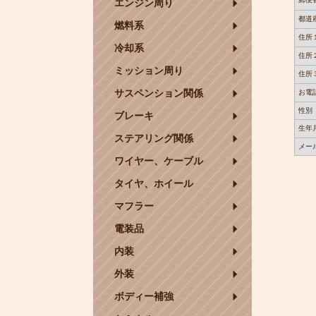
エンジン周り
都道
燃料系
住所
冷却系
住所
ミッション周り
住所
サスペンション関係
お電
性別
ブレーキ
生年
ステアリング関係
メー
ワイヤー、ケーブル
タイヤ、ホイール
マフラー
電装品
内装
外装
ボディー補強