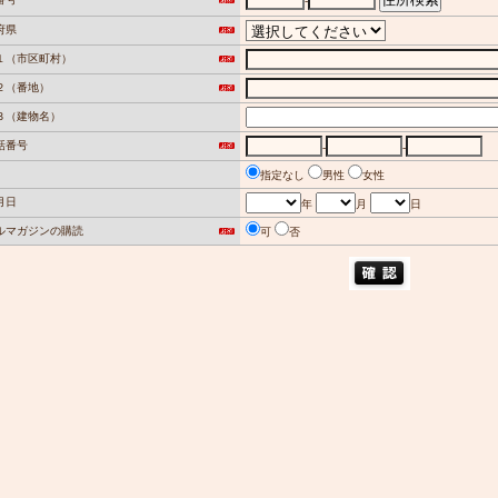
-
府県
１（市区町村）
２（番地）
３（建物名）
話番号
-
-
指定なし
男性
女性
月日
年
月
日
ルマガジンの購読
可
否