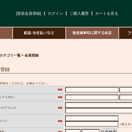
[新規会員登録]
ログイン
ご購入履歴
カートを見る
て
配送/お支払いなど
特定商取引に関する表記
プ
カテゴリ一覧 > 会員登録
員登録
内容をご入力の上、お進みください。
（フリガナ）
ールアドレス
ワード
（再入力
番号