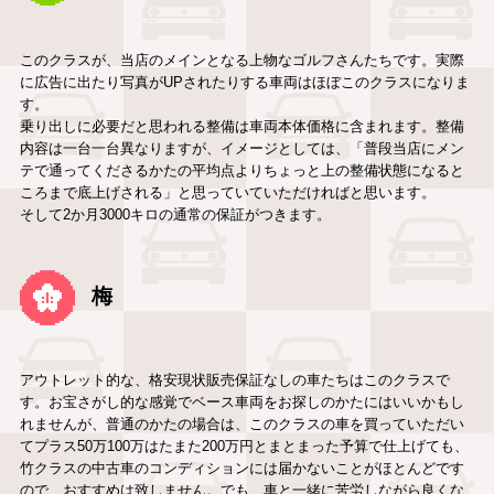
このクラスが、当店のメインとなる上物なゴルフさんたちです。実際
に広告に出たり写真がUPされたりする車両はほぼこのクラスになりま
す。
乗り出しに必要だと思われる整備は車両本体価格に含まれます。整備
内容は一台一台異なりますが、イメージとしては、「普段当店にメン
テで通ってくださるかたの平均点よりちょっと上の整備状態になると
ころまで底上げされる」と思っていていただければと思います。
そして2か月3000キロの通常の保証がつきます。
梅
アウトレット的な、格安現状販売保証なしの車たちはこのクラスで
す。お宝さがし的な感覚でベース車両をお探しのかたにはいいかもし
れませんが、普通のかたの場合は、このクラスの車を買っていただい
てプラス50万100万はたまた200万円とまとまった予算で仕上げても、
竹クラスの中古車のコンディションには届かないことがほとんどです
ので、おすすめは致しません。でも、車と一緒に苦労しながら良くな