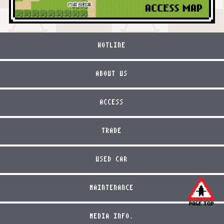
HOTLINE
ABOUT US
ACCESS
TRADE
USED CAR
MAINTENANCE
MEDIA INFO.