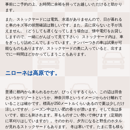
事前にご予約の上、お時間に余裕を持ってお越しいただけると助かり
ます。
また、ストックヤードには電気、水道がありませんので、日が暮れる
と車のキズ等の状態確認は難しいです。また、店に戻らないと手が洗
えません。（どうしても遅くなってしまう場合は、懐中電灯をお貸し
しますので、一緒にがんばって見て下さい） ストックヤード内は、車
をぎっしり詰めこんでしまっています。ナンバーつきの車は試乗が可
能なものもありますが、ストックヤードの奥に入っていると、出すま
でに一時間ほどかかってしまうこともあります。
ニローネは高原です。
普通に都内から来られるかたが、びっくりするくらい、この辺は田舎
というかリゾートというか、神奈川県というイメージからかけ離れて
いることは確かです。標高が250メートルくらいあるので夏は少しだけ
涼しいですが、シーズン中はたい肥の香りが漂います。そして虫は多
いです。蚊にも刺されます。草もものすごい勢いで伸びます（定期的
に草刈りはしていますが）。そのかわり、夕方になると野生のホタル
が見れるストックヤードもあります。 冬は寒いです。たまに雪も積も