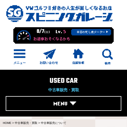
8/7
Lv.
5
(金)
本日の忙し度メーター
お返事おそくなるかも
USED CAR
中古車販売・買取
MENU
HOME
>
中古車販売・買取
>
中古車販売について