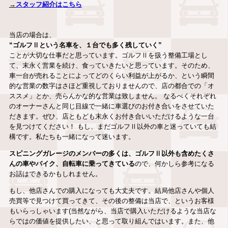
→
スタッフ紹介はこちら
当店の場合は、
“ゴルフⅡという名車を、１台でも多く残していく”
ことが大切な仕事だと思っています。ゴルフⅡを扱う整備工場とし
て、末永く営業を続け、食っていきたいと思っています。そのため、
車一台が売れることによってどのくらい利益が上がるか、という瞬間
的な営業の数字はさほど重視しておりませんので、店の都合での「オ
ススメ」とか、売らんかな的な営業は致しません。 なるべくそれぞれ
のオーナーさんと同じ目線で一緒に車選びのお付き合いをさせていた
だきます。ぜひ、店ともども末永くお付き合いいただけるような一台
を見つけてください！ もし、まだゴルフⅡ以外の車と迷っていても結
構です。私たちも一緒になって迷います。
スピニングガレージのメンバーの多くは、ゴルフⅡ以外も含めたくさ
んの車やバイク、自転車に乗ってきている
ので、何かしら参考になる
お話はできるかもしれません。
もし、他店さんでの購入になっても大丈夫です。結局他店さんや個人
売買等で見つけて買ってきて、その後の整備は当店で、というお客様
もいらっしゃいます(当然ながら、当店で購入いただけるような当店な
らではの価値を提供したい、と思って取り組んではいます。また、他