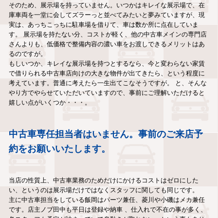
そのため、展示場を持っていません。いつかはキレイな展示場で、在
庫車両を一堂に会してズラーっと並べてみたいと夢みていますが、現
実は、あっちこっちに駐車場を借りて、車は数か所に点在していま
す。 展示場を持たない分、コストが軽く、他の中古車メインの専門店
さんよりも、低価格で整備内容の濃い車をお渡しできるメリットはあ
るのですが。
もしいつか、キレイな展示場を持つとするなら、今と変わらない家賃
で借りられる中古車店向けの大きな物件が出てきたら、という程度に
考えています。普通に考えたら一生出てこなそうですが。 と、そんな
やり方でやらせていただいていますので、事前にご理解いただけると
嬉しい点がいくつか・・・。
中古車専任担当者はいません。事前のご来店予
約をお願いいたします。
当店の性質上、中古車業務のためだけにかけるコストはゼロにした
い、というのは展示場だけではなくスタッフに関しても同じです。
主に中古車担当をしている飯岡はパーツ兼任、菱川や小磯はメカ兼任
です。店主ノブ田中も平日は登録や納車 、仕入れで不在の事が多く、