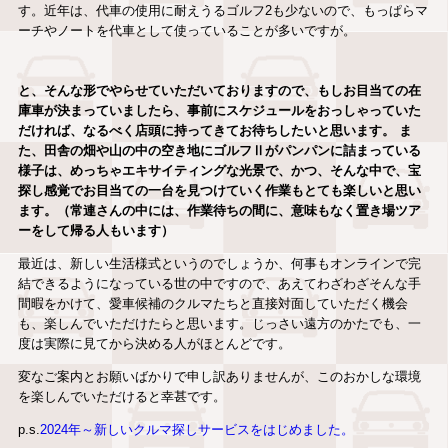
す。近年は、代車の使用に耐えうるゴルフ2も少ないので、もっぱらマ
ーチやノートを代車として使っていることが多いですが。
と、そんな形でやらせていただいておりますので、もしお目当ての在
庫車が決まっていましたら、事前にスケジュールをおっしゃっていた
だければ、なるべく店頭に持ってきてお待ちしたいと思います。 ま
た、田舎の畑や山の中の空き地にゴルフⅡがパンパンに詰まっている
様子は、めっちゃエキサイティングな光景で、かつ、そんな中で、宝
探し感覚でお目当ての一台を見つけていく作業もとても楽しいと思い
ます。（常連さんの中には、作業待ちの間に、意味もなく置き場ツア
ーをして帰る人もいます）
最近は、新しい生活様式というのでしょうか、何事もオンラインで完
結できるようになっている世の中ですので、あえてわざわざそんな手
間暇をかけて、愛車候補のクルマたちと直接対面していただく機会
も、楽しんでいただけたらと思います。じっさい遠方のかたでも、一
度は実際に見てから決める人がほとんどです。
変なご案内とお願いばかりで申し訳ありませんが、このおかしな環境
を楽しんでいただけると幸甚です。
p.s.
2024年～新しいクルマ探しサービスをはじめました。