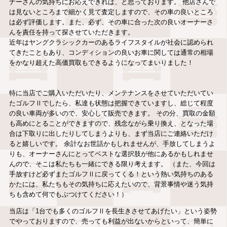
ナーさんの気持ちにお応えできれば、と思っております。 他店さんで
は見ないところまで細かく見て査定しますので、その車の良いところ
は必ず評価します。また、必ず、その車に合った次の良いオーナーさ
んを責任を持って探させていただきます。
近年はヤングクラシックカーのあるライフスタイルが社会に認められ
てきたこともあり、コンディションの良いお車に関しては通常の相場
をかなり超えた高価買取もできるようになってまいりました！
特に当店でご購入いただいたり、メンテナンスをさせていただいてい
たゴルフⅡでしたら、私達も状態は把握できていますし、総じて程度
の良い車両が多いので、安心して販売できます。 その分、買取の金額
も高めにとることができますので、残念ながら乗り換え、となった場
合は下取りに出したりしてしまうよりも、まず当店にご連絡いただけ
ると嬉しいです。 余計なお世話かもしれませんが、手放してしまうよ
りも、オーナーさんにとってベストな選択肢が他にあるかもしれませ
んので、そこは私たちも一緒にできる限り考えます。 （また、今回は
手放すけど必ずまたゴルフⅡに戻ってくる！という熱い気持ちのある
かたには、私たちもその気持ちに応えたいので、背景事情や迷う気持
ちも含めて何でもぶつけてください！）
当店は「1台でも多くのゴルフⅡを長生きさせてあげたい」という姿勢
でやっておりますので、売っても利益が出ないからといって、簡単に