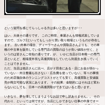
という疑問を感じてらっしゃる方は多いと思いますが･･･
はい、大体その通りです。 このご時世、車屋さんも情報武装していま
すので、ゴルフ2といってもしっかり買い取り相場というものが存在し
ます。 古い外車の場合、ディーラーさんや買取店さんよりも、その車
種の中古車を販売している専門店の買取のほうが良い値段が付く、と
いうのは皆さんご存知の通りです。が、 いかに当店が日本唯一の専門
店といえど、相場度外視な高価買取をしていたら到底生き残っていく
ことはできません。
ただ、当店は他店さんに比べ、店がド田舎にある・店にお金が掛かっ
ていない・外注整備も出さない・広告費を使っていない、等々の事情
のため店舗自体のランニングコストがとても安く、高価買取と安値販
売が両立可能な状況にあります。 その結果、金額的にはそれほど変わ
らないにしても、日本一の高価買取ができてはいると思います。
いきなり、夢を壊してしまうようなお話で申し訳ありません。。 その
代わり、といっては何ですが、当店にしかできない仕事の中身でオー