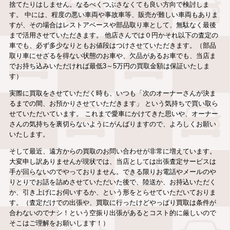
捨てたりはしません。なるべくつぶさなくても良い方向で検討しま
す。 中には、程度の悪い車両や事故車等、販売が難しい車両もありま
すが、その場合はレストアベースや部品取り車として、無駄なく最後
まで活用させていただきます。 他店さんでは０円かそれ以下の査定の
車でも、必ず多少なりともお値段はつけさせていただきます。（部品
取り車にせざるを得ない状態のお車や、欠品があるお車でも、当店ま
でお持ち込みいただければ最低3～5万円の買取金額は保証いたしま
す）
実際に買取をさせていただく時も、いつも「次のオーナーさんが決ま
るまでの間、お預かりさせていただきます」 という気持ちで買い取ら
せていただいています。 これまで愛車にかけてきた思いや、オーナー
さんの気持ちを裏切らないようにがんばりますので、よろしくお願い
いたします。
そして最近、遠方からの買取のお問い合わせが非常に増えています。
大変申し訳ありませんが現状では、当店としては出張査定サービスは
手が回らないのでやっておりません。できる限りお電話やメールのや
りとりでお話を詰めさせていただいた後で、陸送か、お持込いただく
か、引き上げにお伺いするか、という形をとらせていただいておりま
す。（査定だけでの出張や、買取に行ったけどやっぱり買取は条件が
合わないのでナシ！という空振り出張があるとコスト的に厳しいので
そこはご理解をお願いします！）