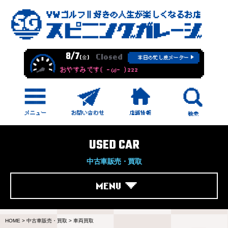
8/7
Closed
(金)
本日の忙し度メーター
おやすみです( -ω- )zzz
USED CAR
中古車販売・買取
MENU
HOME
>
中古車販売・買取
>
車両買取