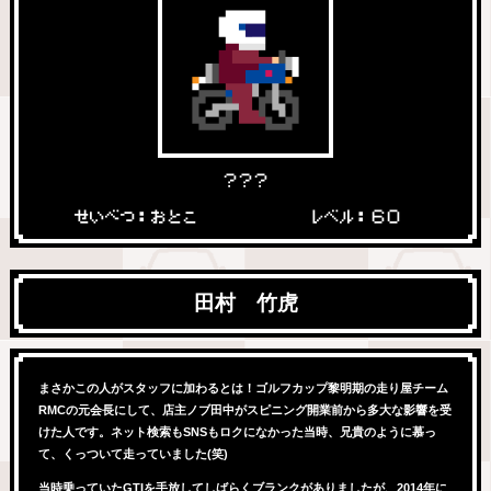
？？？
せいべつ：おとこ
レベル：６０
田村 竹虎
まさかこの人がスタッフに加わるとは！ゴルフカップ黎明期の走り屋チーム
RMCの元会長にして、店主ノブ田中がスピニング開業前から多大な影響を受
けた人です。ネット検索もSNSもロクになかった当時、兄貴のように慕っ
て、くっついて走っていました(笑)
当時乗っていたGTIを手放してしばらくブランクがありましたが、2014年に