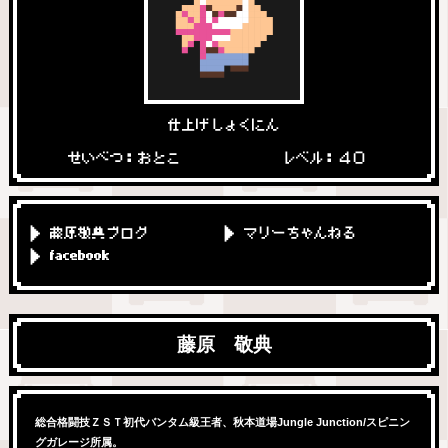
仕上げしょくにん
せいべつ：おとこ
レベル：４０
藤原敬典ブログ
マリーちゃんねる
facebook
藤原 敬典
総合格闘技ＺＳＴ初代バンタム級王者、秋本道場Jungle Junction/スピニン
グガレージ所属。