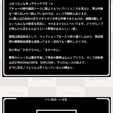
ぶきっちょな末っ子キャラです（ｗ
ブチョーの時代錯誤トークに誰よりもついていくところを見ると、実は年齢
を一回り以上サバ読んでいるのでは、という可能性もあります。
CLi乗り山口先生の尽力でギリギリ大学を卒業できたものの、就職活動しろ
というみんなの助言を尻目に、そのままスピにいついてます。どうやらノブ
が死んだら店をもらおうという野望があるらしい（笑）
普段は部品担当として、ウェブショップを一人で切り盛りしながら、部品管
理や廃番部品捜索を頑張ってます！店内でも一番忙しそうです。
あだ名は「かをりちゃん」「まかべさん」
愛車のジェッタは最近手放して現在の愛車はなんとプリウス。そして自転車
は2017年KONAのMTB、EXPLOSIF。下りのセンスの良さで、
すでに店主ノブよりも上手くなっているとの噂あり。
いいおか いさむ