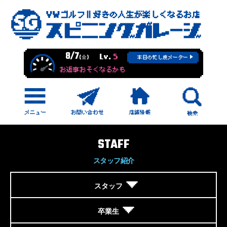
8/7
Lv.
5
(金)
本日の忙し度メーター
お返事おそくなるかも
STAFF
スタッフ紹介
スタッフ
卒業生