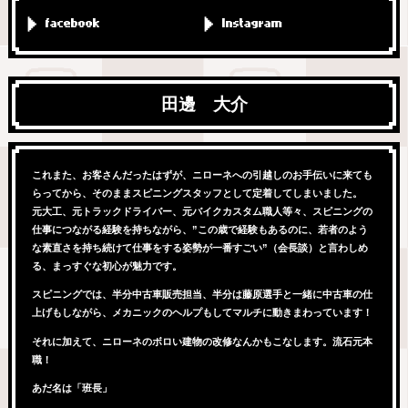
facebook
Instagram
田邊 大介
これまた、お客さんだったはずが、ニローネへの引越しのお手伝いに来ても
らってから、そのままスピニングスタッフとして定着してしまいました。
元大工、元トラックドライバー、元バイクカスタム職人等々、スピニングの
仕事につながる経験を持ちながら、”この歳で経験もあるのに、若者のよう
な素直さを持ち続けて仕事をする姿勢が一番すごい”（会長談）と言わしめ
る、まっすぐな初心が魅力です。
スピニングでは、半分中古車販売担当、半分は藤原選手と一緒に中古車の仕
上げもしながら、メカニックのヘルプもしてマルチに動きまわっています！
それに加えて、ニローネのボロい建物の改修なんかもこなします。流石元本
職！
あだ名は「班長」