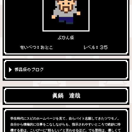
ぶひん係
せいべつ：おとこ
レベル：３５
部品係のブログ
眞鍋 達哉
学生時代にスピのホームページを見て、自らバイト志願してきたツワモノ。
自分から積極的に仕事をこなしながらも、指示されやすいところで絶妙に待
機する姿は、こいぴーに”頼もしい”と言わせるほど。でも普段は、優しくて