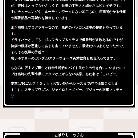
が、普段はとってもやさしくて、仕事の丁寧さと細かさはビカイチです。
主にチューニングや、ルーティンワークにない加工もの、長期間かかる仕事
や廃番部品の再製作を担当しています。
また前職はプログラマーなので、店内のパソコン環境の整備もやっていま
す。
ドライバーとしても、ゴルフカップＳクラスで優勝歴が多数あるのですが、
持病の腰痛が悪化してあまり走っていません。最近だいぶよくなったので、
そろそろ復帰の予感？
息子ゆずきへのガンダム/スターウォーズ英才教育も気合入ってます。
ちなみに店主ノブ田中とは学生時代のバイト先からの付き合い。いまだにノ
ブは当時の先輩小磯にアタマが上がらない模様。あだ名は「こいピー」
愛車は’92ゴルフ４０ｔｈ（お買い物からレースまでATで全部こなしま
す！）、ステップワゴン、ジャイロキャノピー、プジョーの旧車ママチャ
リ。
こばやし のりお