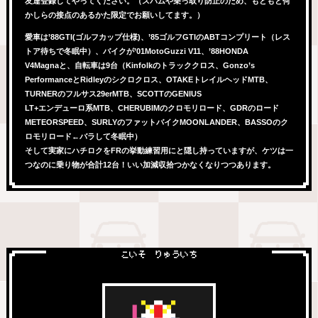
友達登録してやってください。（スパムや乗っ取り防止のため、もともと何
かしらの接点のあるかた限定でお願いしてます。）
愛車は’88GTI(ゴルフカップ仕様)、’85ゴルフGTIのABTコンプリート（レス
トア待ちで冬眠中）、バイクが’01MotoGuzzi V11、’88HONDA
V4Magnaと、自転車は9台（Kinfolkのトラッククロス、Gonzo’s
PerformanceとRidleyのシクロクロス、OTAKEトレイルヘッドMTB、
TURNERのフルサス29erMTB、SCOTTのGENIUS
LT+エンデューロ系MTB、CHERUBIMのクロモリロード、GDRのロード
METEORSPEED、SURLYのファットバイクMOONLANDER、BASSOのク
ロモリロード←バラして冬眠中）
そして実家にハチロクをFRの挙動練習用にと隠し持っていますが、ケツは一
つなのに乗り物が合計12台！いい加減収拾つかなくなりつつあります。
こいそ りゅういち