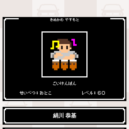
きぬかわ やすもと
ごいけんばん
せいべつ：おとこ
レベル：６０
絹川 恭基