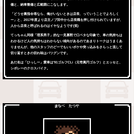
備と、納車整備と広範囲にこなします。
「どうせ裏指令塔なら、俺がいないときは店長、っていうことでよろしく
ー」と、2017年度より店主ノブ田中から店長職を押し付けられていますが、
人から店長と呼ばれるのはイヤなようです(笑)
てっちゃん同様「理系男子」的な一見寡黙で口ベタな印象で、車の気持ちは
わかるけど人の気持ちはわからない傾向があるのであまりトークはうまくあ
りませんが、他のスタッフのどーでもいいボケや突っ込みをさらっと流して
切り返すときの切れ味はバツグンです。
あだ名は「ひっしー」愛車は’91ゴルフCLi（元壱萬円ゴルフ）とエッセと、
シボレーのクロスバイク。
まなべ たつや