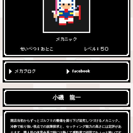
メカニック
せいべつ：おとこ
レベル：５０
メカブログ
facebook
小磯 龍一
開店当初からずっとゴルフⅡの整備を掘り下げ追究しつづけるメカニック。
冷静で粘り強い視点での故障探求と、セッティング能力の高さには定評があ
ります。職人肌の体育会系で時には熱くて感動屋で頑固でちょっと怖いです