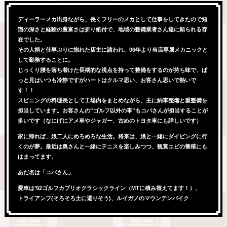
ディーラーメカ出身ながら、長くフリーのメカとして仕事をしてきたので知
識の深さと経験の豊富さは折り紙付で、地域の整備業者さん達に頼られる存
在でした。
その人柄と仕事ぶりに惚れた店主に請われ、06年より当店専属メカニックと
して勤務することに。
じっくり腰を落ち着けた長期的な視点を持って整備をするのが持ち味で、ぱ
っと見はいつも冷静ですがハートはクルマ思い、お客さん思いで熱いで
す！！
スピニングの料理長として工場内をまとめながら、主に納車整備と重整備を
担当しています。お客さんの”ゴルフ以外の車”もコバさんが担当することが
多いです（なにげにアメ車やジャガー、古めのトヨタ車にも詳しいです）
家に帰れば、娘二人にめろめろな生活。将来は、娘と一緒にダイビングに行
くのが夢。最近は奥さんと一緒にテニスを楽しみつつ、観賞エビの養殖にも
はまってます。
あだ名は「コバさん」
愛車は’92ゴルフカブリオクラシックライン（MTに積み替えてます！）、
トライアンフ(そろそろ土に還りそう)、ルイガノのマウンテンバイク