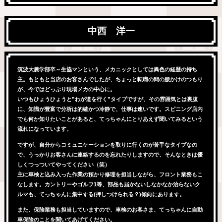
中西 洋一
筑波大農学部卒～生協マンという、メカニックとしては異色の経歴の持ち
主。もともと当店のお客さんでしたが、ちょっと転職の間の腰かけのつもり
が、今ではどっぷり現場メカの中心に。
いつもひょうひょうと”わが道を行く”タイプですが、その雰囲気とは裏腹
に、知識が豊富で分析は的確かつ冷静で、仕事は速いです。スピニング店内
でも何か知りたいことがあると、てっちゃんにとりあえず聞いてみるという
流れになっています。
ですが、自分からコミュニケーションを取りに行くのが苦手なタイプなの
で、うっかりお客さんに連絡するのを忘れたりしますので、そんなときは優
しくつっついてやってください（笑）
主に車検と込み入った作業の預かり修理を担当しながら、フロント業務もこ
なします。カントリーやゴルフ1等、部品も届かないしなかなか治らないク
ルマも、てっちゃんに集中する(押しつけられる？)傾向にあります。
また、保険業務も担当していますので、車検のお客さま、てっちゃんに自動
車保険のことを聞いてあげてください。