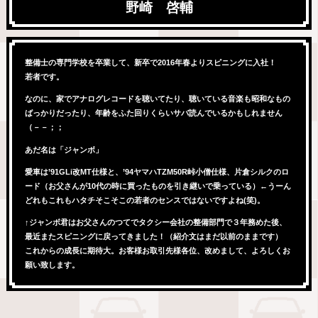
野崎 啓輔
整備士の専門学校を卒業して、新卒で2016年春よりスピニングに入社！
若者です。
なのに、家でアナログレコードを聴いてたり、聴いている音楽も昭和なもの
ばっかりだったり、年齢をふた回りくらいサバ読んでいるかもしれません
（－－；；
あだ名は「ジャンボ」
愛車は’91GLi改MT仕様と、’94ヤマハTZM50R峠小僧仕様、片倉シルクのロ
ード（お父さんが10代の時に買ったものを引き継いで乗っている）←うーん
どれもこれもハタチそこそこの若者のセンスではないですよね(笑)。
↑ジャンボ君はお父さんのつてでタクシー会社の整備部門で３年務めた後、
最近またスピニングに戻ってきました！（紹介文はまだ以前のままです）
これからの成長に期待大。お客様お取引先様各位、改めまして、よろしくお
願い致します。