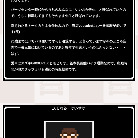
になります。
パーツセンター時代からうちのみんなに「いいおか先生」と呼ばれていたの
で、うちに転職してきてもそのまま先生と呼ばれています。
冴えわたるトーク力とネタ仕込み力で、当店youtubeにも一番出演が多いで
す(笑)
70歳まではバリバリ働いてすっと引退する、と言っていますが今のところ店
内で一番元気に動いているのであと数年で引退というのはきっとない・・・
はず。
愛車はスズキGIXXER150とモビリオ。基本長距離バイク通勤なので、出勤時
間が他スタッフよりも遅めの時短勤務です。
ふじわら けいすけ