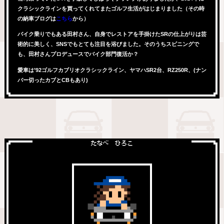
クラシックラインを買ってくれてまたゴルフ生活がはじまりました（その時
の納車ブログは
こちら
から）
バイク乗りでもある田村さん、自身でレストアを手掛けたSRの仕上がりは芸
術的に美しく、SNSでもとても注目を浴びました。そのうちスピニングで
も、田村さんプロデュースでバイク部門復活か？
愛車は’92ゴルフカブリオクラシックライン、ヤマハSR2台、RZ250R、(ナン
バー切ったカブとCBもあり)
たなべ ひろこ