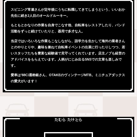
スピニング常連さんが定年後にうちに転職してきてしまうという、いいおか
先生に続き2人目のオールドルーキー。
もともとかなりの作業を自身でこなす他、自転車をレストアしたり、バンド
活動をずっと続けていたりと、器用で多才な人。
当店ではいろいろな作業もこなしながら、語学力を生かして海外の業者さん
とのやりとりや、趣味を兼ねて自転車イベントの出展に行ったりしつつ、若
いスタッフたちを豊富な経験値で見守ってくれています。店主ノブも経営の
アドバイスをもらえています。人柄がにじみ出るSNSでの文章も楽しみで
す。
愛車は’88Ci通称銀さん、OTAKEのヴィンテージMTB。ミニチュアダックス
の愛犬がいます！
たむら たけとら