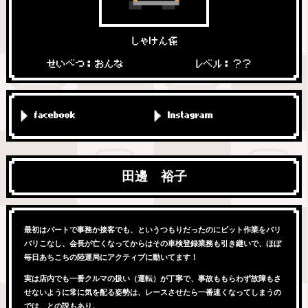
しゃけん係
せいべつ：おんな
レベル：？？
facebook
Instagram
田邊 裕子
最初はパートで事務か接客でも、というつもりだったのにピット作業をバリ
バリこなし、会長が亡くなってからはその車検登録業務も引き継いで、ほぼ
毎日あちこちの陸運局にアクティブに動いてます！
実は店内でも一番クルマの扱い（運転）が丁寧で、事故ももらわず故障もさ
せないように常に気を配る姿勢は、レースさせたら一番速くなってしまうの
では、との説もあり。