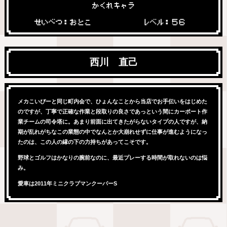
かくれキャラ
せいべつ：おとこ
レベル：５６
西川 直己
メカこいぴーと同じ町内会で、ひょんなことから当店でお手伝いをはじめた
のですが、丁寧で正確な作業と段取りの良さであっという間にカーポート作
業チームの司令塔に。あまり前面に出てきたがらないタイプの人ですが、納
期が乱れがちなこの業態の中でなんとか大崩れせずに仕事が進むようになっ
たのは、この人の縁の下の力持ちがあってこそです。
野球とゴルフはかなりの腕前なのに、最近プレーする時間が取れないのは悩
み。
愛車は2011年ミニクラブマンクーパーS