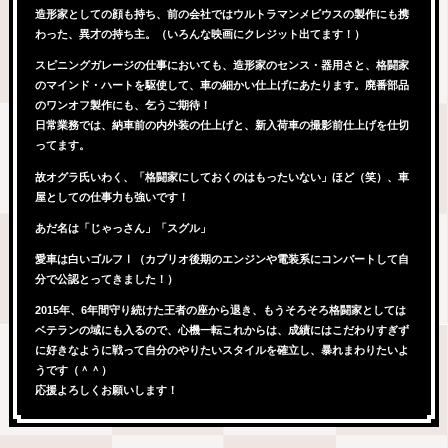
造形家としての顔も持ち、前の会社ではウルトラマンメビウスの製作にも携
わった、異才の持ち主。（いろんな映画にクレジット出てます！）
スピニングガレージの仕事においても、造形家のセンス・器用さと、格闘家
のマインド・ハートを駆使して、車の細かい仕上げにあたります。廃番部品
のワンオフ製作にも、乞うご期待！
日常業務では、納車前の内外装の仕上げと、新入荷車の撮影前仕上げを仕切
ってます。
故オグラ氏いわく、「格闘家にしておくのはもったいない」ほど（笑）、車
屋としての仕事力も強いです！
あだ名は「じゃっさん」「スグル」
愛車は白いゴルフⅠ（カブリオ後期のエンジンや電装系にコンバートして自
分で公認とってきました！）
2015年、6年間守り続けた王者の座から退き、もうそろそろ格闘家としては
ベテランの域にも入るので、心機一転これからは、成績にはこだわりすぎず
に好きなように戦って自分のやりたいスタイルを確立し、暴れまわりたいよ
うです（＾＾）
応援よろしくお願いします！