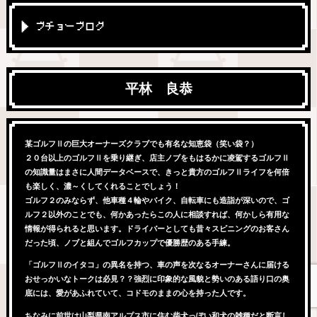
ブチョーブログ
平林 良恭
某ゴルフⅡの巨大オーナーズクラブでも有名な知恵袋（笑い袋？）
２０台以上のゴルフⅡを乗り継ぎ、店主ノブをもはるかに凌駕するゴルフⅡ
の知識量はまさに人間データベースで、きっと貴方のゴルフⅡライフを何倍
も楽しく、濃～くしてくれることでしょう！
ゴルフ２のみならず、他車種４輪やバイク、自転車にも造詣が深いので、ゴ
ルフ２以外のことでも、何かあったらこの人に相談すれば、何かしら有用な
情報が得られると思います。ドライバーとしても昔々スピニングのお客さん
だった頃、ノブと組んでゴルフカップで優勝歴のある手練。
「ゴルフⅡのイタコ」の異名を持つ、車の声を次なるオーナーさんに届ける
おせっかいなトークは必見？？強烈に印象的な風貌と勢いのある語り口の奥
底には、愛があふれていて、コドモのままの心を持った人です。
ちなみに前世は山梨県南アルプス市に住む柴犬っぽい和犬の雑種だと断言し