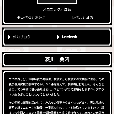
メカニック／店長
せいべつ：おとこ
レベル：４３
メカブログ
facebook
菱川 典昭
てつ中西とは、大学時代の同級生。筑波大から筑波大の大学院に進み、その
後公務員試験に挑戦するが、３０路を迎えて、挑戦権は打ち止め。そんなと
きに、てつ中西に引っ張り込まれ、スピニングにて素晴らしきドロップアウ
ト人生を歩むことになってしまいました。
その明晰な頭脳を活かして、みんなの仕事をうまくつなぎます。実は現場の
裏司令塔？ニローネ移転後、一番真ん中のリフトを陣取っていますので、親
友てつ中西とフロント業務と保険業務を仲良く分け合って、車検とご来店整