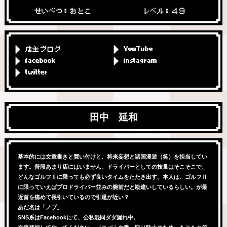
せいべつ：おとこ
レベル：４９
店主ブログ
YouTube
facebook
instagram
twitter
田中 延和
基本的には文章書きと買い付けと、将来妄想と諸国漫遊（笑）を担当してい
ます。普段あまり店にはいません。ドライバーとしての技量はそこそこで、
どんなゴルフⅡに乗っても必ず良いタイムをたたき出す。本人は、ゴルフⅡ
に限っていえばプロドライバー並みの腕前だと勘違いしているらしい。が最
近首を痛めて長引いているので引退が近い？
あだ名は「ノブ」
SNS系はFacebookにて、公私混同ダダ漏れ中。