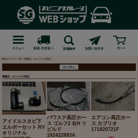
商品カテゴリ一覧 > 廃盤品・オリジナル部品
並び替え
廃盤品・オリジナル部品
パワステ高圧ホー
エアコン高圧ホー
アイドルスタビ下
ス ゴルフ2 右H リ
ス カブリオ
エルボーセット RV
ビルド
171820721F
オリジナル
192422893A