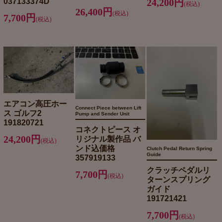
037133374D
24,200円
(税込)
26,400円
(税込)
7,700円
(税込)
エアコン高圧ホー
Connect Piece between Lift
ス ゴルフ2
Pump and Sender Unit
191820721
コネクトピース オ
24,200円
リジナル製作品 バ
(税込)
ンド込価格
Clutch Pedal Return Spring
Guide
357919133
クラッチペダルリ
7,700円
(税込)
ターンスプリング
ガイド
191721421
7,700円
(税込)