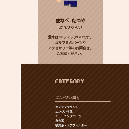
まなべ たつや
(かをりちゃん)
愛車は'90ジェッタGLiです。
ゴルフⅡのパーツや
アクセサリー等のお問合せ、
ご相談ください。
CATEGORY
エンジン周り
エンジンマウント
エンジン本体
チューニングパーツ
点火系
吸気系・エアフィルター