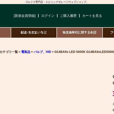
ゴルフ２専門店・スピニングガレージウェブショップ。
[新規会員登録]
ログイン
ご購入履歴
カートを見る
て
配送/お支払いなど
特定商取引に関する表記
プ
カテゴリ一覧 >
電装品
>
バルブ、HID
> G14BA9s LED 5000K G14BA9sLED5000