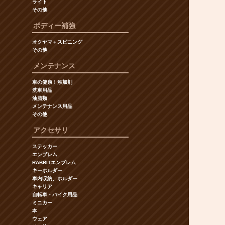
ライト
その他
ボディー補強
オクヤマ＋スピニング
その他
メンテナンス
車の健康！添加剤
洗車用品
油脂類
メンテナンス用品
その他
アクセサリ
ステッカー
エンブレム
RABBITエンブレム
キーホルダー
車内収納、ホルダー
キャリア
自転車・バイク用品
ミニカー
本
ウェア