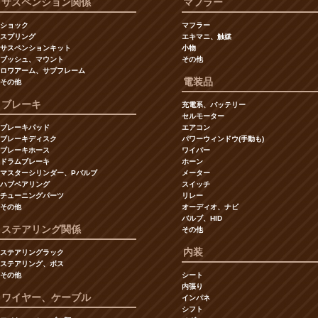
サスペンション関係
マフラー
ショック
マフラー
スプリング
エキマニ、触媒
サスペンションキット
小物
ブッシュ、マウント
その他
ロワアーム、サブフレーム
電装品
その他
ブレーキ
充電系、バッテリー
セルモーター
ブレーキパッド
エアコン
ブレーキディスク
パワーウィンドウ(手動も)
ブレーキホース
ワイパー
ドラムブレーキ
ホーン
マスターシリンダー、Pバルブ
メーター
ハブベアリング
スイッチ
チューニングパーツ
リレー
その他
オーディオ、ナビ
バルブ、HID
ステアリング関係
その他
内装
ステアリングラック
ステアリング、ボス
その他
シート
内張り
ワイヤー、ケーブル
インパネ
シフト