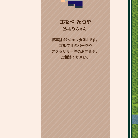
まなべ たつや
(かをりちゃん)
愛車は'90ジェッタGLiです。
ゴルフⅡのパーツや
アクセサリー等のお問合せ、
ご相談ください。