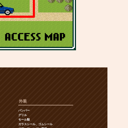
外装
バンパー
グリル
モール類
ガラスシール、ゴムシール