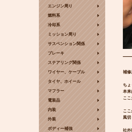
エンジン周り
燃料系
冷却系
ミッション周り
サスペンション関係
ブレーキ
ステアリング関係
ワイヤー、ケーブル
補修
タイヤ、ホイール
ちょ
マフラー
本来
ここ
電装品
内装
ここ
風切
外装
ボディー補強
社外