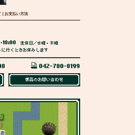
て
|
お支払い方法
0
18:00
~
定休日／水曜・木曜
トに行くときお休みします
98
042-780-8199
部品のお問い合わせ