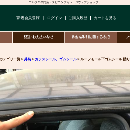
ゴルフ２専門店・スピニングガレージウェブショップ。
[新規会員登録]
ログイン
ご購入履歴
カートを見る
て
配送/お支払いなど
特定商取引に関する表記
プ
カテゴリ一覧 >
外装
>
ガラスシール、ゴムシール
> ルーフモール下ゴムシール 貼