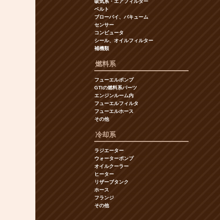
吸気系・エアフィルター
ベルト
ブローバイ、バキューム
センサー
コンピュータ
シール、オイルフィルター
補機類
燃料系
フューエルポンプ
GTIの燃料系パーツ
エンジンルーム内
フューエルフィルタ
フューエルホース
その他
冷却系
ラジエーター
ウォーターポンプ
オイルクーラー
ヒーター
リザーブタンク
ホース
フランジ
その他