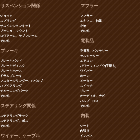
サスペンション関係
マフラー
ショック
マフラー
スプリング
エキマニ、触媒
サスペンションキット
小物
ブッシュ、マウント
その他
ロワアーム、サブフレーム
電装品
その他
ブレーキ
充電系、バッテリー
セルモーター
ブレーキパッド
エアコン
ブレーキディスク
パワーウィンドウ(手動も)
ブレーキホース
ワイパー
ドラムブレーキ
ホーン
マスターシリンダー、Pバルブ
メーター
ハブベアリング
スイッチ
チューニングパーツ
リレー
その他
オーディオ、ナビ
バルブ、HID
ステアリング関係
その他
内装
ステアリングラック
ステアリング、ボス
その他
シート
内張り
ワイヤー、ケーブル
インパネ