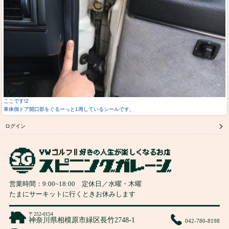
ここです!2
車体側ドア開口部をぐるーっと1周しているシールです。
ログイン
営業時間：
9:00
~
18:00
定休日／水曜・木曜
たまにサーキットに行くときお休みします
〒252-0154
神奈川県相模原市緑区長竹2748-1
042-780-8198