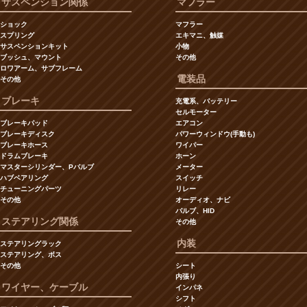
サスペンション関係
マフラー
ショック
マフラー
スプリング
エキマニ、触媒
サスペンションキット
小物
ブッシュ、マウント
その他
ロワアーム、サブフレーム
電装品
その他
ブレーキ
充電系、バッテリー
セルモーター
ブレーキパッド
エアコン
ブレーキディスク
パワーウィンドウ(手動も)
ブレーキホース
ワイパー
ドラムブレーキ
ホーン
マスターシリンダー、Pバルブ
メーター
ハブベアリング
スイッチ
チューニングパーツ
リレー
その他
オーディオ、ナビ
バルブ、HID
ステアリング関係
その他
内装
ステアリングラック
ステアリング、ボス
その他
シート
内張り
ワイヤー、ケーブル
インパネ
シフト