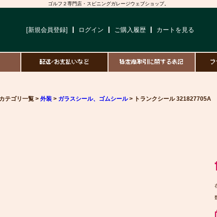
ゴルフ２専門店・スピニングガレージウェブショップ。
[新規会員登録]
ログイン
ご購入履歴
カートを見る
て
配送/お支払いなど
特定商取引に関する表記
プ
カテゴリ一覧 >
外装
>
ガラスシール、ゴムシール
> トランクシール 321827705A