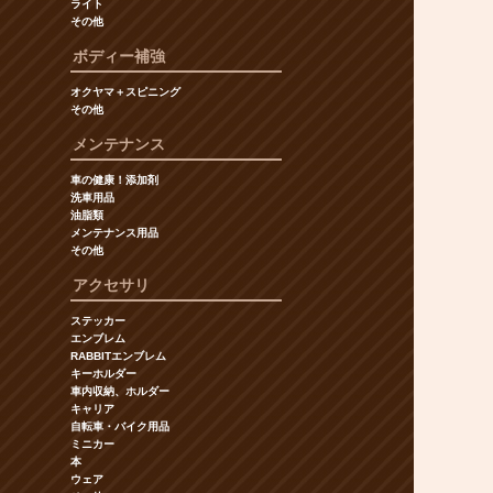
ライト
その他
ボディー補強
オクヤマ＋スピニング
その他
メンテナンス
車の健康！添加剤
洗車用品
油脂類
メンテナンス用品
その他
アクセサリ
ステッカー
エンブレム
RABBITエンブレム
キーホルダー
車内収納、ホルダー
キャリア
自転車・バイク用品
ミニカー
本
ウェア