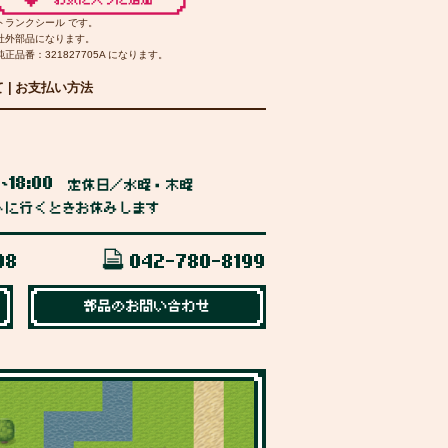
トランクシール です。
社外部品になります。
純正品番：321827705A になります。
て
|
お支払い方法
0
18:00
~
定休日／水曜・木曜
トに行くときお休みします
98
042-780-8199
部品のお問い合わせ