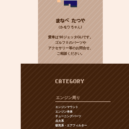
まなべ たつや
(かをりちゃん)
愛車は'90ジェッタGLiです。
ゴルフⅡのパーツや
アクセサリー等のお問合せ、
ご相談ください。
CATEGORY
エンジン周り
エンジンマウント
エンジン本体
チューニングパーツ
点火系
吸気系・エアフィルター