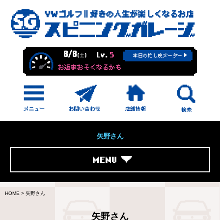
8/8
Lv.
5
(土)
本日の忙し度メーター
お返事おそくなるかも
矢野さん
MENU
HOME
>
矢野さん
矢野さん