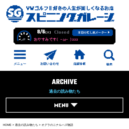
8/6
Closed
(木)
本日の忙し度メーター
おやすみです( -ω- )zzz
ARCHIVE
過去の読み物たち
MENU
HOME
>
過去の読み物たち
>
オグラのニナルハズ物語