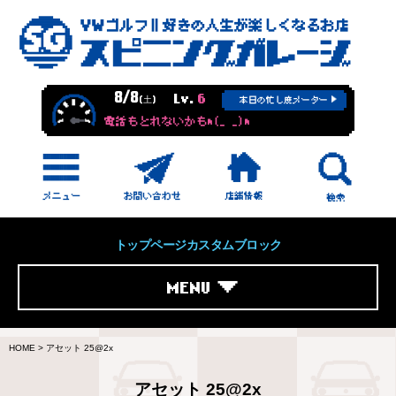
8/8
Lv.
6
(土)
本日の忙し度メーター
電話もとれないかもm(_ _)m
トップページカスタムブロック
MENU
HOME
>
アセット 25@2x
アセット 25@2x