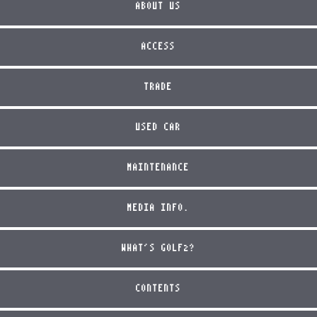
ABOUT US
ACCESS
TRADE
USED CAR
MAINTENANCE
MEDIA INFO.
WHAT'S GOLF2?
CONTENTS