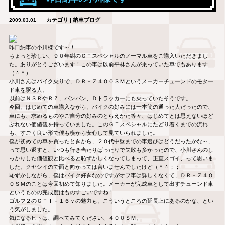
カテゴリ | 納車ブログ
2009.03.01
昨日納車の小川様です～！
ちょっと珍しい、９０年紺のＧＴスペシャルのノーマル車をご購入いただきまし
た。ありがとうございます！この車は以前平林さんが乗っていた車でもあります
（＾＾）
小川さんはバイク乗りで、ＤＲ－Ｚ４００ＳＭというメーカーチューンドのモター
ド車を駆る人。
以前はＮＳＲやＲＺ、バンバン、Ｄトラッカーにも乗っていたそうです。
今回、はじめての車購入ながら、バイクの好みには一本筋の通った人だったので、
車にも、求めるものやご自分の好みのとらえかた等々、はじめてとは思えないほど
ぶれない価値観を持っていました。このＧＴスペシャルにたどり着くまでの流れ
も、すごく良い形で僕も横から安心して見ていられました。
僕が初めての車を買ったときから、２０代中盤までの車選びはどうだったかな～、
って思い返すと、いつも行き当たりばったりで失敗も多かったので、小川さんのし
っかりした価値観と比べると恥ずかしくなってしまって、正直スゴイ、って思いま
した。クヤシイので面と向かっては言いませんでしたけど（＾＾；；
恥ずかしながら、僕はバイク好きなのですがオフ車は詳しくなくて、ＤＲ－Ｚ４０
０ＳＭのことは今回初めて知りました。メーカーが完成車として出すチューンド車
というものの完成度はものすごいですね！
ゴルフ２のＧＴＩ－１６ｖの魅力も、こういうところの延長上にあるのかな、とい
う気がしました。
気になるヒトは、調べてみてください、４００ＳＭ。