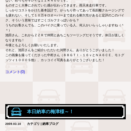
ない、めっちゃキレイなＺＺＲ４００です。
ものすごく大事にされていた感が伝わってきます。雨天未走行車です。
しっかりコストをかけた基本設計で、がっちり作ってあって長距離クルージングで
も疲れない、そして１０万キロオーバーまで走れる耐久性があると定評のこのバイ
ク、そういう意味ではすごくゴルフ２っぽいかも？
うちのお客さんでも、このバイクに乗っている人、何人かいらっしゃいますね（＾
＾）
池田さん、これからＺＺＲで仲間とあちこちツーリングだそうです。休日が楽しく
なりますね！
今後ともよろしくお願いいたします。
それと、池田さんをご紹介いただいた河野さん、ありがとうございました！
この画像を撮ってくださった中村さん（８８ＧＴＩ－１６ｖとＮＡ６ＣＥ、モトグ
ッツィ１０００Ｓ他）、カッコイイ写真をありがとうございました！
コメント(0)
本日納車の梅津様～！
カテゴリ | 納車ブログ
2009.03.10