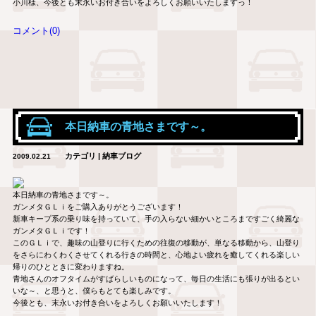
小川様、今後とも末永いお付き合いをよろしくお願いいたしますっ！
コメント(0)
本日納車の青地さまです～。
カテゴリ | 納車ブログ
2009.02.21
本日納車の青地さまです～。
ガンメタＧＬｉをご購入ありがとうございます！
新車キープ系の乗り味を持っていて、手の入らない細かいところまですごく綺麗な
ガンメタＧＬｉです！
このＧＬｉで、趣味の山登りに行くための往復の移動が、単なる移動から、山登り
をさらにわくわくさせてくれる行きの時間と、心地よい疲れを癒してくれる楽しい
帰りのひとときに変わりますね。
青地さんのオフタイムがすばらしいものになって、毎日の生活にも張りが出るとい
いな～、と思うと、僕らもとても楽しみです。
今後とも、末永いお付き合いをよろしくお願いいたします！