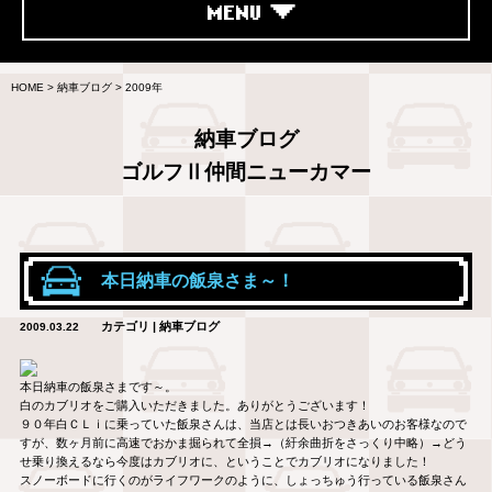
MENU
HOME
>
納車ブログ
>
2009年
納車ブログ
ゴルフⅡ仲間ニューカマー
本日納車の飯泉さま～！
カテゴリ | 納車ブログ
2009.03.22
本日納車の飯泉さまです～。
白のカブリオをご購入いただきました。ありがとうございます！
９０年白ＣＬｉに乗っていた飯泉さんは、当店とは長いおつきあいのお客様なので
すが、数ヶ月前に高速でおかま掘られて全損→（紆余曲折をさっくり中略）→どう
せ乗り換えるなら今度はカブリオに、ということでカブリオになりました！
スノーボードに行くのがライフワークのように、しょっちゅう行っている飯泉さん