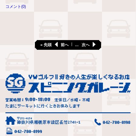
コメント(0)
« 先頭
前へ
...
次へ
9:00
18:00
営業時間：
~
定休日／水曜・木曜
たまにサーキットに行くときお休みします
〒252-0154
神奈川県相模原市緑区長竹2748-1
042-780-8198
042-780-8199