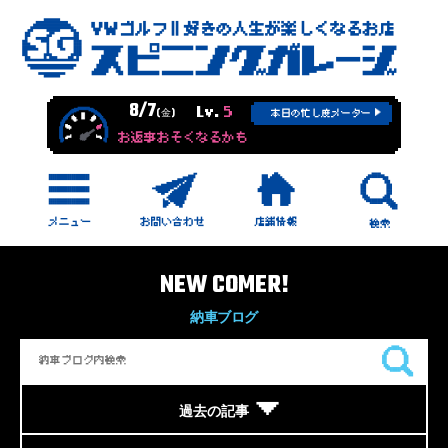
8/7
Lv.
5
(金)
本日の忙し度メーター
お返事おそくなるかも
NEW COMER!
納車ブログ
過去の記事