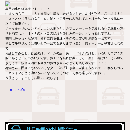
本日納車の梅津様です～！（＾＾）
紺メタのＧＴＩ－１６ｖ後期をご購入いただきました。ありがとうございます！！
ちょっといじり系のＧＴＩを、足とマフラーのみ残してあとは一見ノーマル風に仕
立てて納車です。
ノーマル外見のコンディションの良さと、カフェレーサーを気取れる小気味良い速
さを両立した、オトナのオトコの隠れた楽しみの一台、という感じですね！
機関はめっちゃ絶好調、まれに見る低速トルクの出方が印象的な一台です。
そして平林さんには思い出の一台でもあります（笑）←前オーナーが平林さんなの
で
お話してみると、音楽の話、ゲームの話（笑）、バイクの話と、いろいろニアミス
的にあうところの多い人です。お互いを掘れば掘るほど、楽しい話がいっぱい出て
きそうで、僕個人的にも今後のお付き合いがとても楽しみです（＾＾；；
梅津さん、回りにもいろいろなタイプの「好き者」が多そうなので、これからゴル
フ２ライフがどう濃いものになっていくのか、それも楽しみですね～。
今後とも、よろしくお願いいたします！
コメント(0)
昨日納車の小川様です～