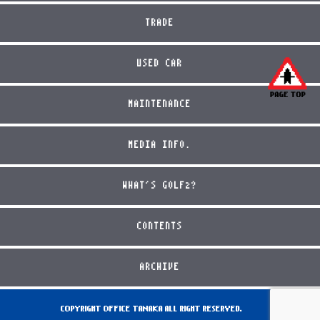
TRADE
USED CAR
MAINTENANCE
MEDIA INFO.
WHAT'S GOLF2?
CONTENTS
ARCHIVE
COPYRIGHT OFFICE TANAKA ALL RIGHT RESERVED.