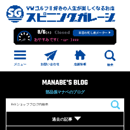
8/6
Closed
(木)
本日の忙し度メーター
おやすみです( -ω- )zzz
MANABE'S BLOG
部品係マナベのブログ
過去の記事