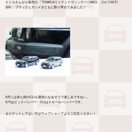
トミカさんから発売の 「TOMICAリミテッドヴィンテージNEO ゴルフ2GTI
16V」 ブラックとガンメタともに取り寄せてみました！
9月には赤と紺のCLIも発売になるそうで楽しみですね～。
GTIはビックバンパー・CLIはスモールバンパーです。
まだゲットしてない方はウェブショップよりご注文ください！