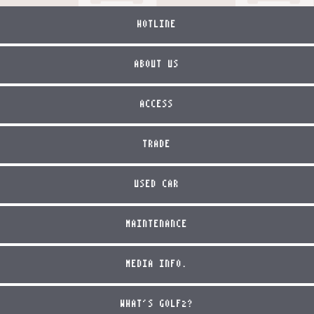
HOTLINE
ABOUT US
ACCESS
TRADE
USED CAR
MAINTENANCE
MEDIA INFO.
WHAT'S GOLF2?