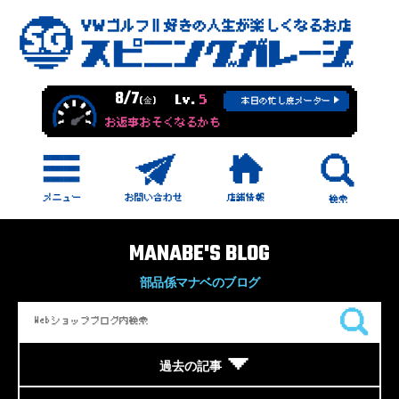
8/7
Lv.
5
(金)
本日の忙し度メーター
お返事おそくなるかも
MANABE'S BLOG
部品係マナベのブログ
過去の記事