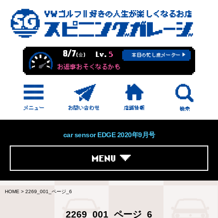
8/7
Lv.
5
(金)
本日の忙し度メーター
お返事おそくなるかも
car sensor EDGE 2020年9月号
MENU
HOME
>
2269_001_ページ_6
2269_001_ページ_6