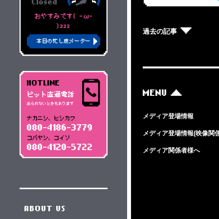
Closed
おやすみです( -ω-
)zzz
過去の記事
本日の忙し度メーター
HOTLINE
MENU
ピット直通電話
出られないときもあります
メディア登場情報
ナカニシ、ヒシカワ
080-4186-3779
メディア登場情報(映像関係
コバヤシ、コイソ
080-4120-5722
メディア関係者様へ
ABOUT US