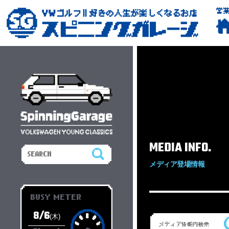
営
MEDIA INFO.
メディア登場情報
BUSY METER
8/6
(木)