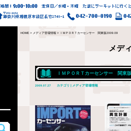
9:00
18:00
業時間：
~
定休日／水曜・木曜 たまにサーキットに行くと
〒252-0154
042-780-8198
04
神奈川県相模原市緑区長竹2748-1
HOME
>
メディア登場情報
>
ＩＭＰＯＲＴカーセンサー 関東版2009.09
メデ
ＩＭＰＯＲＴカーセンサー 関東版20
カテゴリ | メディア登場情報
2009.07.27