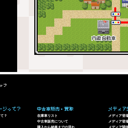
ップ
ージって？
中古車販売・買取
メディア
って？
在庫車リスト
メディア登
中古車販売について
メディア登場
購入から納車までの流れ
メディア関