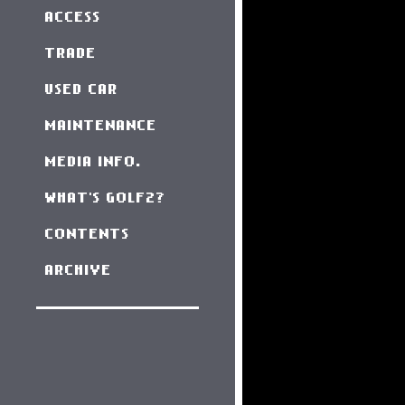
ACCESS
TRADE
USED CAR
MAINTENANCE
MEDIA INFO.
WHAT'S GOLF2?
CONTENTS
ARCHIVE