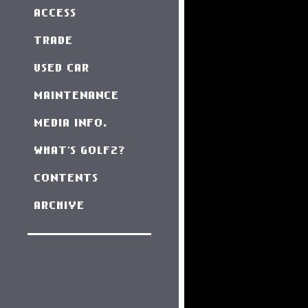
ACCESS
TRADE
USED CAR
MAINTENANCE
MEDIA INFO.
WHAT'S GOLF2?
CONTENTS
ARCHIVE