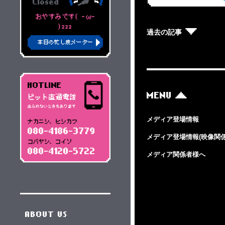
Closed
おやすみです( -ω-
)zzz
過去の記事
本日の忙し度メーター
HOTLINE
MENU
ピット直通電話
出られないときもあります
メディア登場情報
ナカニシ、ヒシカワ
080-4186-3779
メディア登場情報(映像関係
コバヤシ、コイソ
080-4120-5722
メディア関係者様へ
ABOUT US