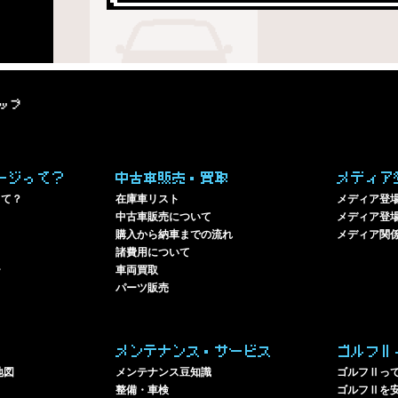
ップ
ージって？
中古車販売・買取
メディア
って？
在庫車リスト
メディア登
中古車販売について
メディア登場
購入から納車までの流れ
メディア関
諸費用について
ー
車両買取
パーツ販売
メンテナンス・サービス
ゴルフⅡ
地図
メンテナンス豆知識
ゴルフⅡっ
整備・車検
ゴルフⅡを