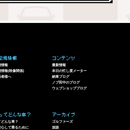
登場情報
コンテンツ
場情報
最新情報
情報(映像関係)
本日の忙し度メーター
係者様へ
納車ブログ
ノブ田中のブログ
ウェブショップブログ
ってどんな車？
アーカイブ
てどんな車？
ゴルファーズ
安心して乗るために
放談