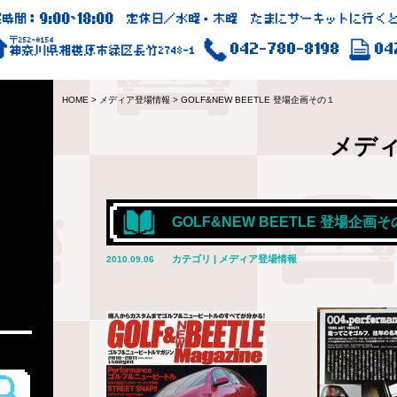
9:00
18:00
業時間：
~
定休日／水曜・木曜 たまにサーキットに行くと
〒252-0154
042-780-8198
04
神奈川県相模原市緑区長竹2748-1
HOME
>
メディア登場情報
>
GOLF&NEW BEETLE 登場企画その１
メデ
GOLF&NEW BEETLE 登場企画
カテゴリ | メディア登場情報
2010.09.06