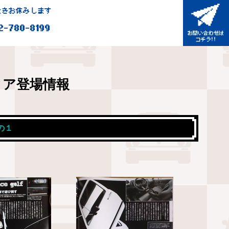
きお休みします
2-780-8199
ィア登場情報
その１