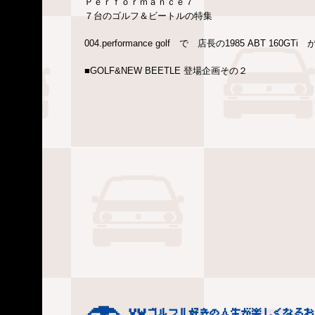
Ｐｅｒｆｏｒｍａｎｃｅ７
７台のゴルフ＆ビートルの特集
004.performance golf で 店長の1985 ABT 160
■GOLF&NEW BEETLE 登場企画その２