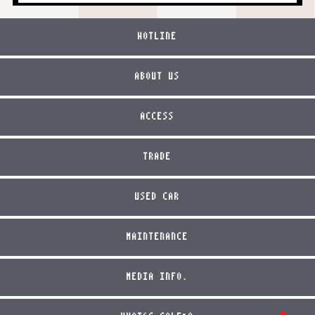
HOTLINE
ABOUT US
ACCESS
TRADE
USED CAR
MAINTENANCE
MEDIA INFO.