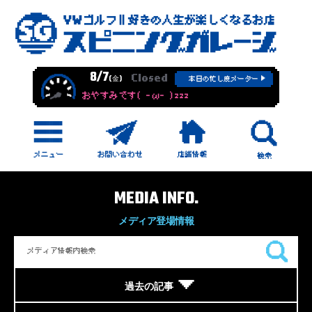
8/7
Closed
(金)
本日の忙し度メーター
おやすみです( -ω- )zzz
MEDIA INFO.
メディア登場情報
過去の記事