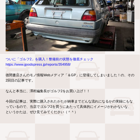
ついに「ゴルフ2」を購入！整備前の状態を徹底チェック
https://www.goodspress.jp/reports/354958/
徳間書店さんのモノ情報Webメディア「＆GP」に登場してしまいました！の、その
2回目の記事です。
なんと本当に、澤村編集長がゴルフ2をお買い上げ！！
今回の記事は、実際に購入されたかたが納車までどんな流れになるかの実録にもな
っているので、当店でゴルフ2を買うにあたって具体的にイメージがわかないな、
というかたは、ぜひ見てみてください（＾＾）