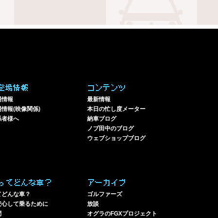
登場情報
コンテンツ
場情報
最新情報
情報(映像関係)
本日の忙し度メーター
係者様へ
納車ブログ
ノブ田中のブログ
ウェブショップブログ
ってどんな車？
アーカイブ
てどんな車？
ゴルファーズ
安心して乗るために
放談
問
オグラのFGXプロジェクト