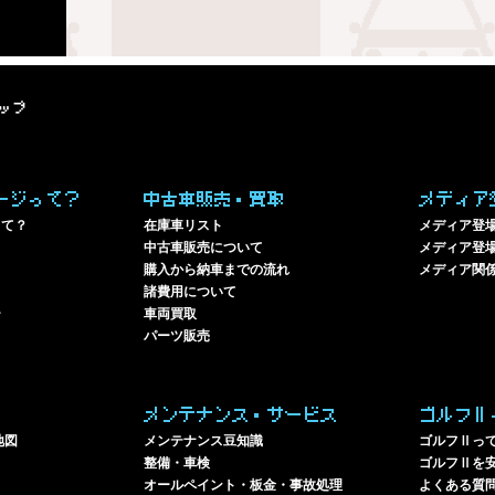
ップ
ージって？
中古車販売・買取
メディア
って？
在庫車リスト
メディア登
中古車販売について
メディア登場
購入から納車までの流れ
メディア関
諸費用について
ー
車両買取
パーツ販売
メンテナンス・サービス
ゴルフⅡ
地図
メンテナンス豆知識
ゴルフⅡっ
整備・車検
ゴルフⅡを
オールペイント・板金・事故処理
よくある質