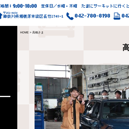
9:00
18:00
業時間：
~
定休日／水曜・木曜 たまにサーキットに行くと
〒252-0154
042-780-8198
04
神奈川県相模原市緑区長竹2748-1
HOME
>
高橋さま