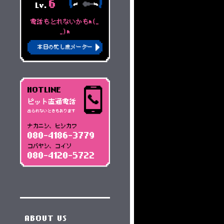
6
Lv.
電話もとれないかもm(_
_)m
本日の忙し度メーター
HOTLINE
ピット直通電話
出られないときもあります
ナカニシ、ヒシカワ
080-4186-3779
コバヤシ、コイソ
080-4120-5722
ABOUT US