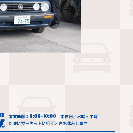
9:00
18:00
営業時間：
~
定休日／水曜・木曜
たまにサーキットに行くときお休みします