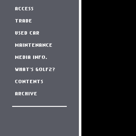
ACCESS
TRADE
USED CAR
MAINTENANCE
MEDIA INFO.
WHAT'S GOLF2?
CONTENTS
ARCHIVE