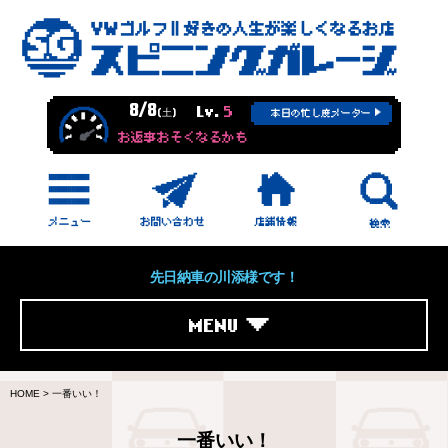
8/8
Lv.
5
(土)
本日の忙し度メーター
お返事おそくなるかも
先日納車の川添様です！
MENU
HOME
>
一番いい！
一番いい！