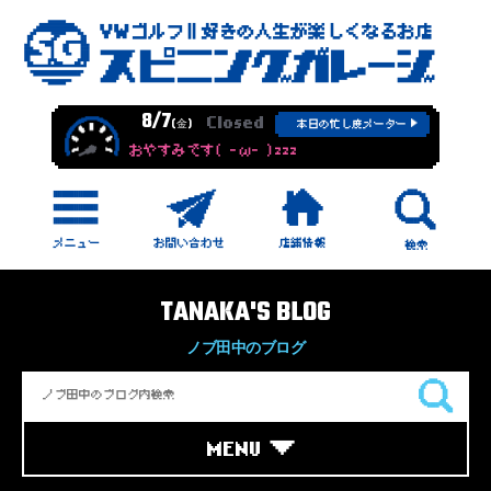
8/7
Closed
(金)
本日の忙し度メーター
おやすみです( -ω- )zzz
TANAKA'S BLOG
ノブ田中のブログ
MENU