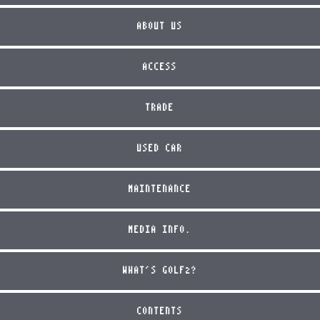
ABOUT US
ACCESS
TRADE
USED CAR
MAINTENANCE
MEDIA INFO.
WHAT'S GOLF2?
CONTENTS