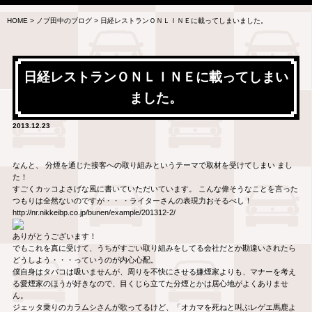
HOME
>
ノブ田中のブログ
>
日経レストランＯＮＬＩＮＥに載ってしまいました。
日経レストランＯＮＬＩＮＥに載ってしまい
ました。
2013.12.23
なんと、 分煙を通じた接客への取り組みというテーマで取材を受けてしまい まし
た！
すごくカッコよさげな風に書いていただいています。 こんな偉そうなことを言った
つもりは全然ないのですが・・ ・ライターさんの表現力おそるべし！
http://nr.nikkeibp.co.jp/bunen/example/201312-2/
ありがとうございます！
でもこれを真に受けて、うちがすごい取り組みをしてる会社だとか勘違いされたら
どうしよう・・・っていうのが内心心配。
僕自身はタバコは吸いませんが、周りを不快にさせる嫌煙家よりも、マナーを考え
る愛煙家のほうが好きなので、目くじら立てた分煙とかは居心地がよくありませ
ん。
ジェッタ乗りのカラムシさんが歌ってるけど、「オカマを死ねと叫ぶレゲエ馬鹿よ