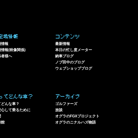
登場情報
コンテンツ
場情報
最新情報
情報(映像関係)
本日の忙し度メーター
係者様へ
納車ブログ
ノブ田中のブログ
ウェブショップブログ
ってどんな車？
アーカイブ
てどんな車？
ゴルファーズ
安心して乗るために
放談
問
オグラのFGXプロジェクト
書館
オグラのニナルハズ物語