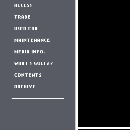
ACCESS
TRADE
USED CAR
MAINTENANCE
MEDIA INFO.
WHAT'S GOLF2?
CONTENTS
ARCHIVE