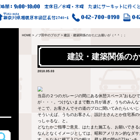
9:00
18:00
業時間：
~
定休日／水曜・木曜 たまにサーキットに行くと
〒252-0154
042-780-8198
04
神奈川県相模原市緑区長竹2748-1
HOME
>
ノブ田中のブログ
>
建設・建築関係のかたにお願いが（＾＾；；
建設・建築関係の
2010.05.03
当店の２つのガレージの間にある休憩スペース”おもひ
が・・・。つけないままで数カ月が過ぎ、うちのみんな
そこで、お客さんでその道のプロに聞いてみたらいいじ
そういえば、うちのお客さん、設計士さんとか住宅系の
っしゃるな、と。
どなたかご指導ご意見、はたまた施工も、お願いできる
なんとなくイメージとしては、昭和アメリカン的なダサ
す。ちなみに横丁入口の幅は、壁と壁の間が172センチ、