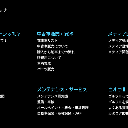
ップ
ージって？
中古車販売・買取
メディア
って？
在庫車リスト
メディア登
中古車販売について
メディア登場
購入から納車までの流れ
メディア関
諸費用について
ー
車両買取
パーツ販売
メンテナンス・サービス
ゴルフⅡ
地図
メンテナンス豆知識
ゴルフⅡっ
整備・車検
ゴルフⅡを
オールペイント・板金・事故処理
よくある質
自動車保険・各種保険・JAF
カタログ図