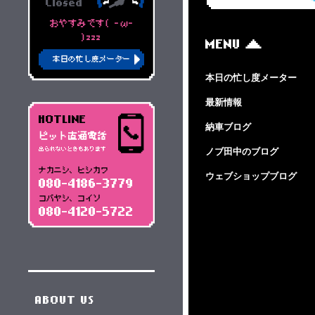
Closed
おやすみです( -ω-
)zzz
MENU
本日の忙し度メーター
本日の忙し度メーター
最新情報
HOTLINE
納車ブログ
ピット直通電話
ノブ田中のブログ
出られないときもあります
ナカニシ、ヒシカワ
ウェブショップブログ
080-4186-3779
コバヤシ、コイソ
080-4120-5722
ABOUT US