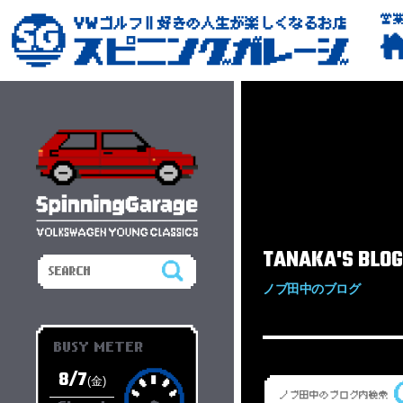
営
TANAKA'S BLOG
ノブ田中のブログ
BUSY METER
8/7
(金)