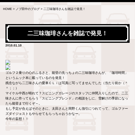
HOME
>
ノブ田中のブログ
>
二三味珈琲さんを雑誌で発見！
二三味珈琲さんを雑誌で発見！
2010.01.10
ゴルフ２乗りの心のふるさと、能登の先っちょの二三味珈琲さんが、「珈琲時間」
というムック本に載っているのを発見！
残念ながら二三味さんの愛車ＣＬｉは写真に写ってませんでした（当たり前か（＾
＾；；）
マイケル中西が晴れて？スピニングガレージのスタッフに仲間入りしたので、二三
味さんに作ってもらう「スピニングブレンド」の相談をしに、雪解けの季節になっ
たら能登まで行くぞ～。
もし予定が合えばそのときに、太田さんと岡野くん強引につれてって、ゴルファー
ズダイジェストもやらせてもらっちゃおうかなー。
今年の妄想！！