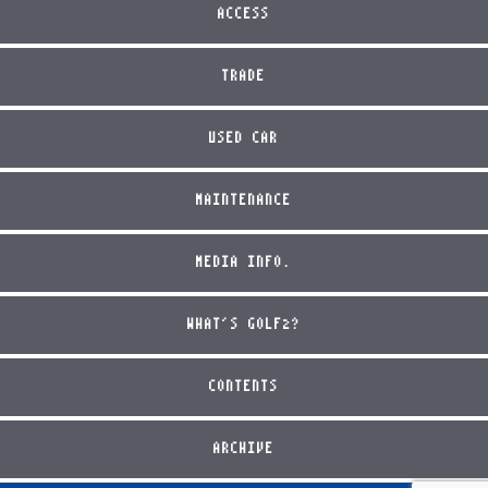
ACCESS
TRADE
USED CAR
MAINTENANCE
MEDIA INFO.
WHAT'S GOLF2?
CONTENTS
ARCHIVE