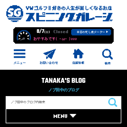
8/7
Closed
(金)
本日の忙し度メーター
おやすみです( -ω- )zzz
TANAKA'S BLOG
ノブ田中のブログ
MENU