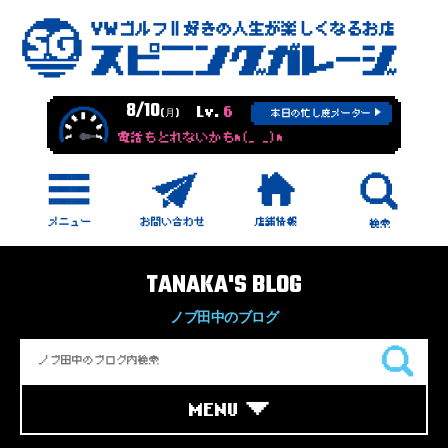
8/10
Lv.
6
(月)
本日の忙し度メーター
電話もとれないかもm(_ _)m
TANAKA'S BLOG
ノブ田中のブログ
MENU