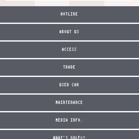
HOTLINE
ABOUT US
ACCESS
TRADE
USED CAR
MAINTENANCE
MEDIA INFO.
WHAT'S GOLF2?