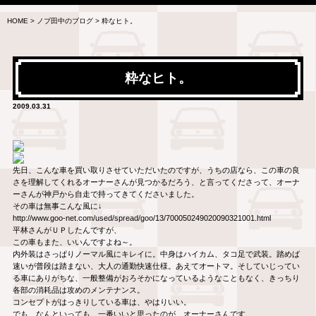
HOME
>
ノブ田中のブログ
>
粋なヒト。
粋なヒト。
2009.03.31
先日、こんな車を買い取りさせていただいたのですが、うちの店なら、この車の良
さを理解してくれるオーナーさんが見つかるだろう、と言ってくださって、オーナ
ーさんが神戸から自走で持ってきてくださいました。
その車は無事こんな風に↓
http://www.goo-net.com/used/spread/goo/13/700050249020090321001.html
平林さんがＵＰしたんですが、
この車もまた、いいんですよね～。
内外装はさっぱりノーマル風にキレイに。中身はハイカム、タコ足で武装。踏めば
速いが普段は踏まない、大人の通勤快速仕様。あえてオートマ。そしていじってい
る車にありがちな、一般整備がおろそかになっているようなこともなく、きっちり
各部の消耗品は攻めのメンテナンス。
コンセプトがはっきりしている車は、やはりいい。
でも、なんといっても、一番いいと思ったのが、オーナーさんです。