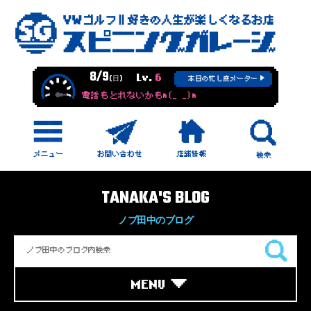
8/9
Lv.
6
(日)
本日の忙し度メーター
電話もとれないかもm(_ _)m
TANAKA'S BLOG
ノブ田中のブログ
MENU