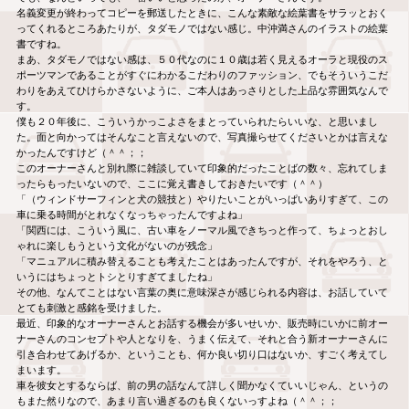
名義変更が終わってコピーを郵送したときに、こんな素敵な絵葉書をサラッとおく
ってくれるところあたりが、タダモノではない感じ。中沖満さんのイラストの絵葉
書ですね。
まあ、タダモノではない感は、５０代なのに１０歳は若く見えるオーラと現役のス
ポーツマンであることがすぐにわかるこだわりのファッション、でもそういうこだ
わりをあえてひけらかさないように、ご本人はあっさりとした上品な雰囲気なんで
す。
僕も２０年後に、こういうかっこよさをまとっていられたらいいな、と思いまし
た。面と向かってはそんなこと言えないので、写真撮らせてくださいとかは言えな
かったんですけど（＾＾；；
このオーナーさんと別れ際に雑談していて印象的だったことばの数々、忘れてしま
ったらもったいないので、ここに覚え書きしておきたいです（＾＾）
「（ウィンドサーフィンと犬の競技と）やりたいことがいっぱいありすぎて、この
車に乗る時間がとれなくなっちゃったんですよね」
「関西には、こういう風に、古い車をノーマル風できちっと作って、ちょっとおし
ゃれに楽しもうという文化がないのが残念」
「マニュアルに積み替えることも考えたことはあったんですが、それをやろう、と
いうにはちょっとトシとりすぎてましたね」
その他、なんてことはない言葉の奥に意味深さが感じられる内容は、お話していて
とても刺激と感銘を受けました。
最近、印象的なオーナーさんとお話する機会が多いせいか、販売時にいかに前オー
ナーさんのコンセプトや人となりを、うまく伝えて、それと合う新オーナーさんに
引き合わせてあげるか、ということも、何か良い切り口はないか、すごく考えてし
まいます。
車を彼女とするならば、前の男の話なんて詳しく聞かなくていいじゃん、というの
もまた然りなので、あまり言い過ぎるのも良くないっすよね（＾＾；；