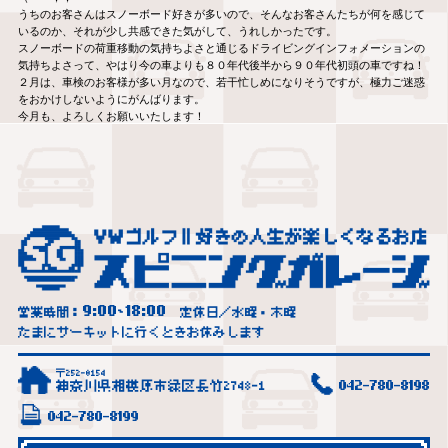
うちのお客さんはスノーボード好きが多いので、そんなお客さんたちが何を感じて
いるのか、それが少し共感できた気がして、うれしかったです。
スノーボードの荷重移動の気持ちよさと通じるドライビングインフォメーションの
気持ちよさって、やはり今の車よりも８０年代後半から９０年代初頭の車ですね！
２月は、車検のお客様が多い月なので、若干忙しめになりそうですが、極力ご迷惑
をおかけしないようにがんばります。
今月も、よろしくお願いいたします！
9:00
18:00
営業時間：
~
定休日／水曜・木曜
たまにサーキットに行くときお休みします
〒252-0154
神奈川県相模原市緑区長竹2748-1
042-780-8198
042-780-8199