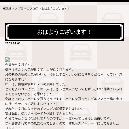
HOME
>
ノブ田中のブログ
>
おはようございます！
おはようございます！
2009.02.01
今日から２月です。
橋本はすごく天気が良くて、山が近く見えます。
月の初めの朝の天気がいいと、今月はすごくいい月になりそうだな～、っていう気
になりますね！
昨日は、職場体験ＢＯＹＳの最終日でした。
とてもよいコンビで、この二人は、きっと大人になってもずっといい仲間でいられ
るんじゃないかな、と思いました。
免許とったら、ハチロク買うそうですよ。ハチロク買ったらゴルフ２と一緒に走り
に行こうぜ、って話しました（＾＾）
それと、２月になったのでブログの背景変更しました。
実は先日、初スノーボードを体験してきました。
今までかたくなに拒否してきたのですが、一度やってしまうと面白いです。
すぐ影響されてその気になってしまうので、背景もスノーボードにしてみました
（＾＾；；