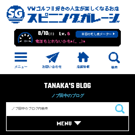
8/10
Lv.
6
(月)
本日の忙し度メーター
電話もとれないかもm(_ _)m
TANAKA'S BLOG
ノブ田中のブログ
MENU