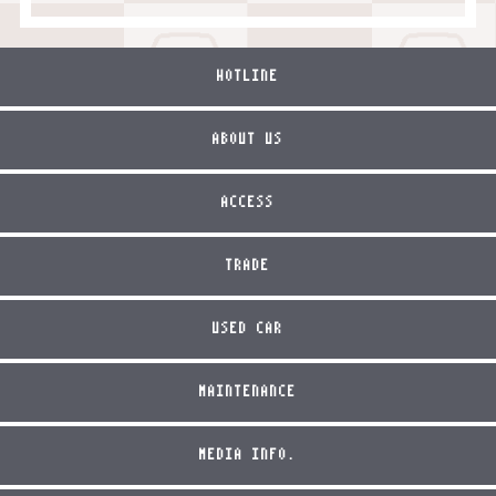
HOTLINE
ABOUT US
ACCESS
TRADE
USED CAR
MAINTENANCE
MEDIA INFO.