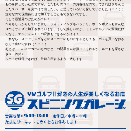
ものを探していたのですが、こだわりのＧＴＩのお客様なので、できればきちんと
したスペーサーを見つけて出したい、と思っていろいろ探していました（＾＾；；
遠方なので現物あわせで加工することもできないですし。
そして最近見つけたのがコレ！
作りもしっかりしていますし、フィッティングもバッチリ。ホーンボタンもすんな
りつくサイズに加工されています。そして嬉しいのが、モモ→ナルディの変換だけ
でなく、ナルディ→モモの変換もできるのがイイ！
これなら、ステアリングをどのメーカーのものにするとしても、ボスを買いなおさ
なくて良いですね（＾＾；；
あとは、このメーカーのものがどこの問屋さんが扱ってくれるか、ルートを探さな
きゃ（苦笑）
ルートが確保できれば、常時在庫するように致します。
9:00
18:00
営業時間：
~
定休日／水曜・木曜
たまにサーキットに行くときお休みします