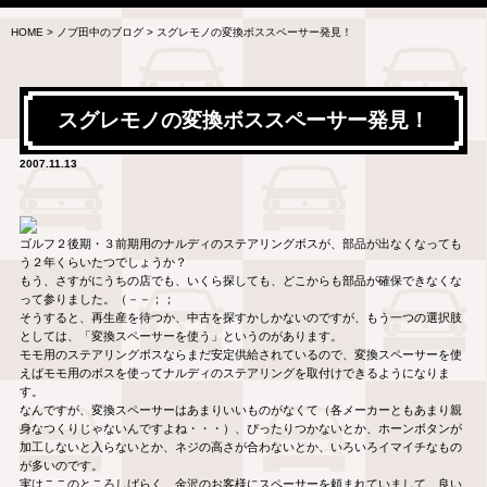
HOME
>
ノブ田中のブログ
>
スグレモノの変換ボススペーサー発見！
スグレモノの変換ボススペーサー発見！
2007.11.13
ゴルフ２後期・３前期用のナルディのステアリングボスが、部品が出なくなっても
う２年くらいたつでしょうか？
もう、さすがにうちの店でも、いくら探しても、どこからも部品が確保できなくな
って参りました。（－－；；
そうすると、再生産を待つか、中古を探すかしかないのですが、もう一つの選択肢
としては、「変換スペーサーを使う」というのがあります。
モモ用のステアリングボスならまだ安定供給されているので、変換スペーサーを使
えばモモ用のボスを使ってナルディのステアリングを取付けできるようになりま
す。
なんですが、変換スペーサーはあまりいいものがなくて（各メーカーともあまり親
身なつくりじゃないんですよね・・・）、ぴったりつかないとか、ホーンボタンが
加工しないと入らないとか、ネジの高さが合わないとか、いろいろイマイチなもの
が多いのです。
実はここのところしばらく、金沢のお客様にスペーサーを頼まれていまして、良い