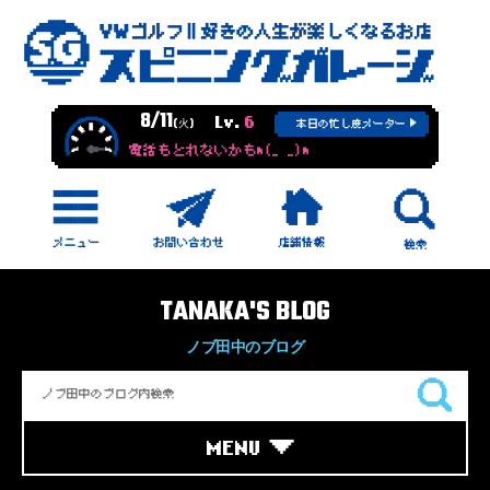
8/11
Lv.
6
(火)
本日の忙し度メーター
電話もとれないかもm(_ _)m
TANAKA'S BLOG
ノブ田中のブログ
MENU