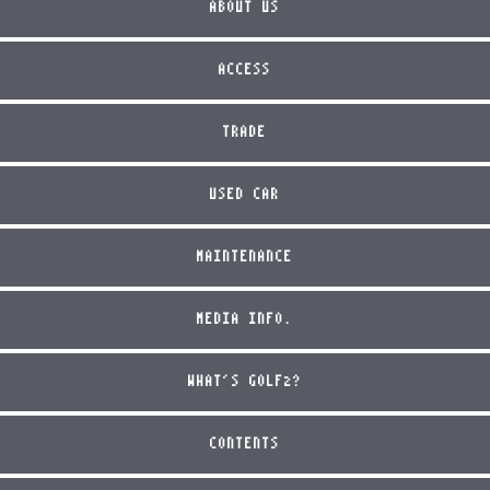
ABOUT US
ACCESS
TRADE
USED CAR
MAINTENANCE
MEDIA INFO.
WHAT'S GOLF2?
CONTENTS