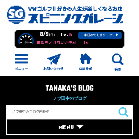
8/9
Lv.
6
(日)
本日の忙し度メーター
電話もとれないかもm(_ _)m
TANAKA'S BLOG
ノブ田中のブログ
MENU