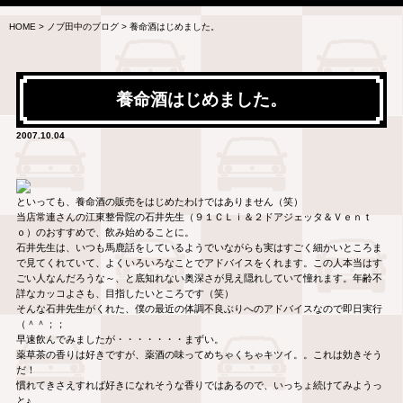
HOME
>
ノブ田中のブログ
>
養命酒はじめました。
養命酒はじめました。
2007.10.04
といっても、養命酒の販売をはじめたわけではありません（笑）
当店常連さんの江東整骨院の石井先生（９１ＣＬｉ＆２ドアジェッタ＆Ｖｅｎｔ
ｏ）のおすすめで、飲み始めることに。
石井先生は、いつも馬鹿話をしているようでいながらも実はすごく細かいところま
で見てくれていて、よくいろいろなことでアドバイスをくれます。この人本当はす
ごい人なんだろうな～、と底知れない奥深さが見え隠れしていて憧れます。年齢不
詳なカッコよさも、目指したいところです（笑）
そんな石井先生がくれた、僕の最近の体調不良ぶりへのアドバイスなので即日実行
（＾＾；；
早速飲んでみましたが・・・・・・・まずい。
薬草茶の香りは好きですが、薬酒の味ってめちゃくちゃキツイ。。これは効きそう
だ！
慣れてきさえすれば好きになれそうな香りではあるので、いっちょ続けてみようっ
と♪