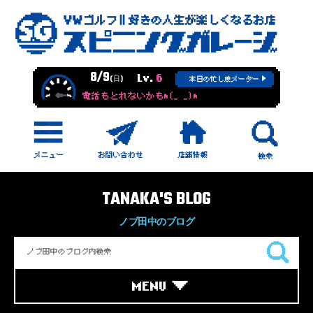
8/9
Lv.
6
(日)
本日の忙し度メーター
電話もとれないかもm(_ _)m
TANAKA'S BLOG
ノブ田中のブログ
MENU