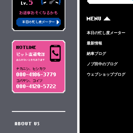
5
Lv.
お返事おそくなるかも
MENU
本日の忙し度メーター
本日の忙し度メーター
最新情報
HOTLINE
納車ブログ
ピット直通電話
出られないときもあります
ノブ田中のブログ
ナカニシ、ヒシカワ
ウェブショップブログ
080-4186-3779
コバヤシ、コイソ
080-4120-5722
ABOUT US