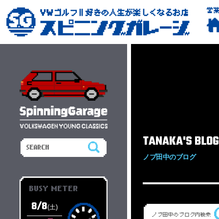
営
TANAKA'S BLOG
ノブ田中のブログ
BUSY METER
8/8
(土)