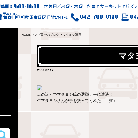
9:00
18:00
業時間：
~
定休日／水曜・木曜 たまにサーキットに行くと
〒252-0154
042-780-8198
04
神奈川県相模原市緑区長竹2748-1
HOME
>
ノブ田中のブログ
>
マタヨシ遭遇！
マタ
2007.07.27
店の近くでマタヨシ氏の選挙カーに遭遇！
生マタヨシさんが手を振ってくれた！（嬉）