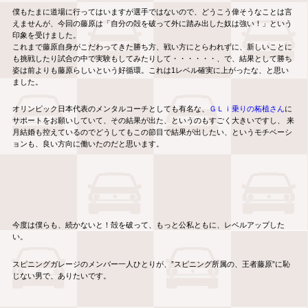
僕もたまに道場に行ってはいますが選手ではないので、どうこう偉そうなことは言
えませんが、今回の藤原は「自分の殻を破って外に踏み出した奴は強い！」という
印象を受けました。
これまで藤原自身がこだわってきた勝ち方、戦い方にとらわれずに、新しいことに
も挑戦したり試合の中で実験もしてみたりして・・・・・・、で、結果として勝ち
姿は前よりも藤原らしいという好循環。これは1レベル確実に上がったな、と思い
ました。
オリンピック日本代表のメンタルコーチとしても有名な、
ＧＬｉ乗りの柘植さん
に
サポートをお願いしていて、その結果が出た、というのもすごく大きいですし、 来
月結婚も控えているのでどうしてもこの節目で結果が出したい、というモチベーシ
ョンも、良い方向に働いたのだと思います。
今度は僕らも、続かないと！殻を破って、もっと公私ともに、レベルアップした
い。
スピニングガレージのメンバー一人ひとりが、”スピニング所属の、王者藤原”に恥
じない男で、ありたいです。