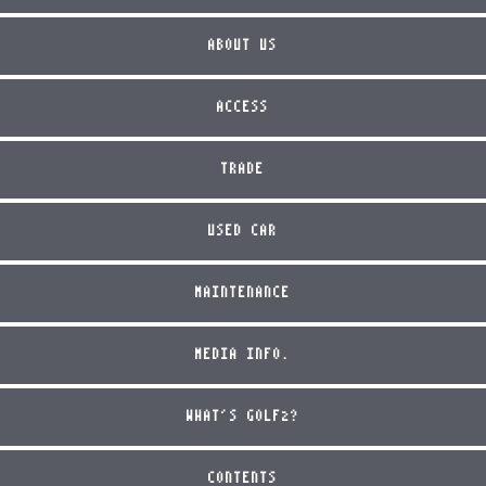
ABOUT US
ACCESS
TRADE
USED CAR
MAINTENANCE
MEDIA INFO.
WHAT'S GOLF2?
CONTENTS