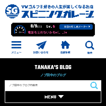
8/9
Lv.
6
(日)
本日の忙し度メーター
電話もとれないかもm(_ _)m
TANAKA'S BLOG
ノブ田中のブログ
MENU