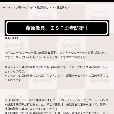
HOME
>
ノブ田中のブログ
>
藤原敬典、ＺＳＴ王者防衛！
藤原敬典、ＺＳＴ王者防衛！
2014.11.25
”スピニングガレージ所属の藤原敬典選手”、というとなんだか違う世界の話みたい
ですが、知らないかたもいらっしゃると思いますのでご説明をば。
当店スタッフ藤原の本業はプロの総合格闘家です。ＺＳＴという団体の現役チャン
ピオンなのです。
ちょっとでも店の宣伝になれば、ということで、所属チームをうちの店の名前にし
てくれてます。
先日11/23に、”ZST43”が開催されまして、そのメインイベントとして、ZSTバンタ
ム級王者決定戦が行われました。そこで藤原は、挑戦者倉岡選手を退けて、無事４
度目の防衛に成功しました！おめでとう！！
今回は本当にすごい内容の試合でした。打撃・組み・寝技の全てにおいてリードし