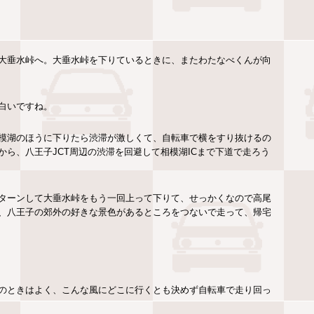
大垂水峠へ。大垂水峠を下りているときに、またわたなべくんが向
白いですね。
模湖のほうに下りたら渋滞が激しくて、自転車で横をすり抜けるの
ら、八王子JCT周辺の渋滞を回避して相模湖ICまで下道で走ろう
Uターンして大垂水峠をもう一回上って下りて、せっかくなので高尾
、八王子の郊外の好きな景色があるところをつないで走って、帰宅
のときはよく、こんな風にどこに行くとも決めず自転車で走り回っ