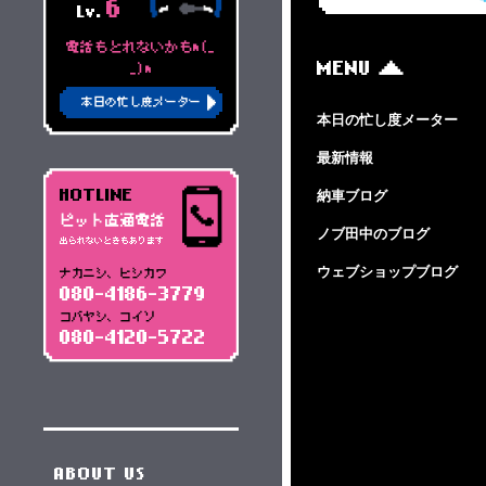
6
Lv.
電話もとれないかもm(_
MENU
_)m
本日の忙し度メーター
本日の忙し度メーター
最新情報
HOTLINE
納車ブログ
ピット直通電話
ノブ田中のブログ
出られないときもあります
ウェブショップブログ
ナカニシ、ヒシカワ
080-4186-3779
コバヤシ、コイソ
080-4120-5722
ABOUT US