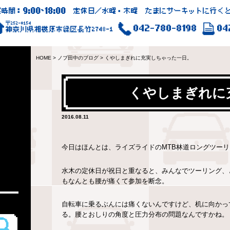
9:00
18:00
業時間：
~
定休日／水曜・木曜 たまにサーキットに行くと
〒252-0154
042-780-8198
04
神奈川県相模原市緑区長竹2748-1
HOME
>
ノブ田中のブログ
>
くやしまぎれに充実しちゃった一日。
くやしまぎれに
2016.08.11
今日はほんとは、ライズライドのMTB林道ロングツー
水木の定休日が祝日と重なると、みんなでツーリング、
もなんとも腰が痛くて参加を断念。
自転車に乗るぶんには痛くないんですけど、机に向かっ
る。腰とおしりの角度と圧力分布の問題なんですかね。