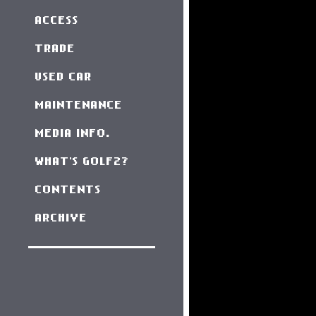
ACCESS
TRADE
USED CAR
MAINTENANCE
MEDIA INFO.
WHAT'S GOLF2?
CONTENTS
ARCHIVE