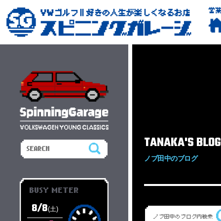
営
TANAKA'S BLOG
ノブ田中のブログ
BUSY METER
8/8
(土)