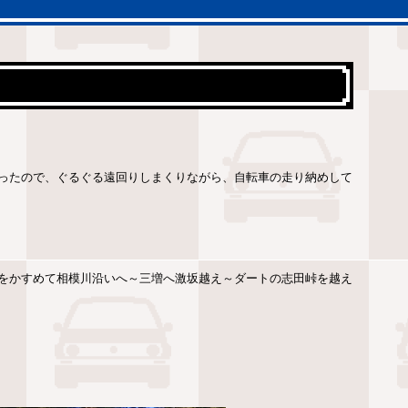
ったので、ぐるぐる遠回りしまくりながら、自転車の走り納めして
をかすめて相模川沿いへ～三増へ激坂越え～ダートの志田峠を越え