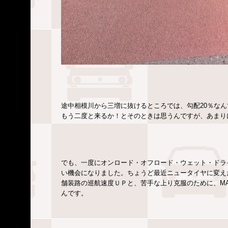
途中相模川から三増に抜けるところでは、勾配20％なん
もう二度と来るか！とそのときは思うんですが、あまり
でも、一度にオンロード・オフロード・ウェット・ドラ
い機会になりました。ちょうど最近ニュータイヤに変え
舗装路の巡航速度ＵＰと、苦手な上り克服のために、MAXXI
んです。