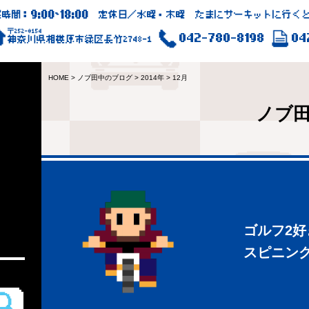
9:00
18:00
業時間：
~
定休日／水曜・木曜 たまにサーキットに行くと
〒252-0154
042-780-8198
04
神奈川県相模原市緑区長竹2748-1
HOME
>
ノブ田中のブログ
>
2014年
>
12月
ノブ
ゴルフ2
スピニン