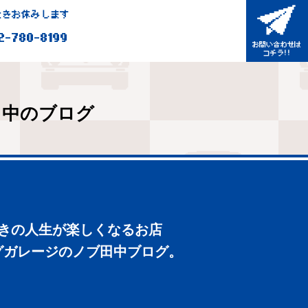
きお休みします
2-780-8199
田中のブログ
好きの人生が楽しくなるお店
グガレージのノブ田中ブログ。