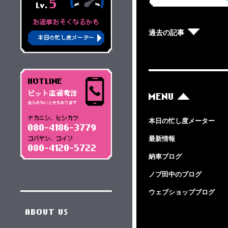
5
Lv.
お返事おそくなるかも
過去の記事
本日の忙し度メーター
HOTLINE
ピット直通電話
MENU
出られないときもあります
ナカニシ、ヒシカワ
本日の忙し度メーター
080-4186-3779
最新情報
コバヤシ、コイソ
080-4120-5722
納車ブログ
ノブ田中のブログ
ウェブショップブログ
ABOUT US