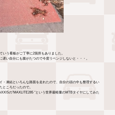
ていう看板がご丁寧に2箇所もありました。
に遅い自分にも腹がたつので今度リベンジしないと・・・。
イ・凍結といろんな路面を走れたので、自分の頭の中も整理するい
たところだったので。
Sの”MAXLITE285 “という世界最軽量のMTBタイヤにしてみた