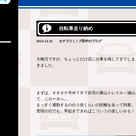
自転車走り納め
カテゴリ | ノブ田中のブログ
2014.12.31
大晦日ですが、ちょっとだけ店に仕事を残してきてしま
きました。
まずは、オオタケ号ＭＴＢで自宅の裏山トレイル～城山
て、ニローネへ。
まっすぐ通勤するのの３倍くらいの距離を走って到着。
普段の日でも、早起きできればこういうの楽しいかも！