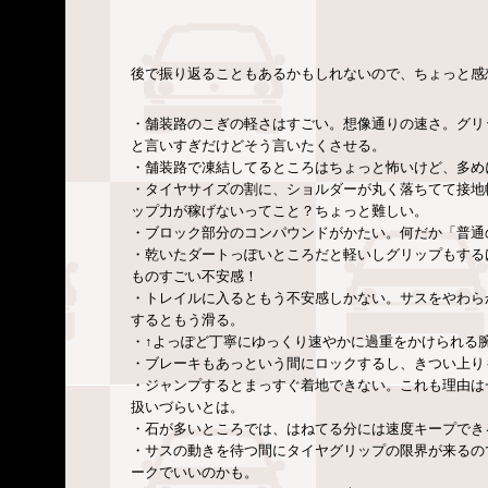
後で振り返ることもあるかもしれないので、ちょっと感
・舗装路のこぎの軽さはすごい。想像通りの速さ。グリ
と言いすぎだけどそう言いたくさせる。
・舗装路で凍結してるところはちょっと怖いけど、多め
・タイヤサイズの割に、ショルダーが丸く落ちてて接地
ップ力が稼げないってこと？ちょっと難しい。
・ブロック部分のコンパウンドがかたい。何だか「普通
・乾いたダートっぽいところだと軽いしグリップもする
ものすごい不安感！
・トレイルに入るともう不安感しかない。サスをやわら
するともう滑る。
・↑よっぽど丁寧にゆっくり速やかに過重をかけられる
・ブレーキもあっという間にロックするし、きつい上り
・ジャンプするとまっすぐ着地できない。これも理由は
扱いづらいとは。
・石が多いところでは、はねてる分には速度キープでき
・サスの動きを待つ間にタイヤグリップの限界が来るの
ークでいいのかも。