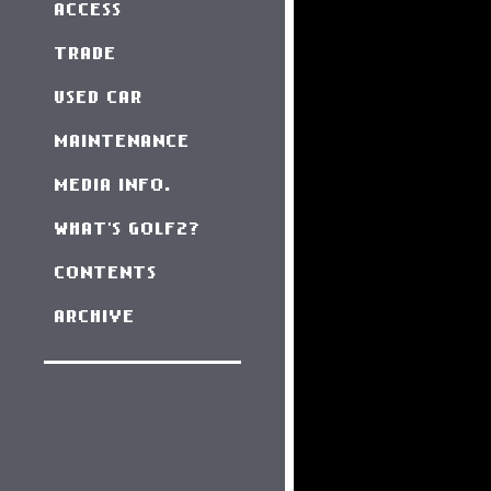
ACCESS
TRADE
USED CAR
MAINTENANCE
MEDIA INFO.
WHAT'S GOLF2?
CONTENTS
ARCHIVE