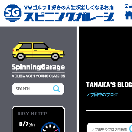
営
TANAKA'S BLOG
ノブ田中のブログ
BUSY METER
8/7
(金)