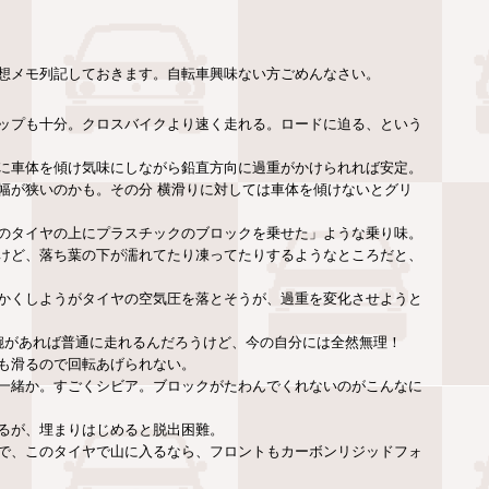
想メモ列記しておきます。自転車興味ない方ごめんなさい。
ップも十分。クロスバイクより速く走れる。ロードに迫る、という
に車体を傾け気味にしながら鉛直方向に過重がかけられれば安定。
幅が狭いのかも。その分 横滑りに対しては車体を傾けないとグリ
のタイヤの上にプラスチックのブロックを乗せた」ような乗り味。
けど、落ち葉の下が濡れてたり凍ってたりするようなところだと、
かくしようがタイヤの空気圧を落とそうが、過重を変化させようと
腕があれば普通に走れるんだろうけど、今の自分には全然無理！
も滑るので回転あげられない。
一緒か。すごくシビア。ブロックがたわんでくれないのがこんなに
るが、埋まりはじめると脱出困難。
で、このタイヤで山に入るなら、フロントもカーボンリジッドフォ