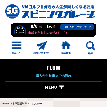
8/8
Lv.
6
(土)
本日の忙し度メーター
電話もとれないかもm(_ _)m
FLOW
購入から納車までの流れ
MENU
HOME
>
車庫証明取得マニュアル-03