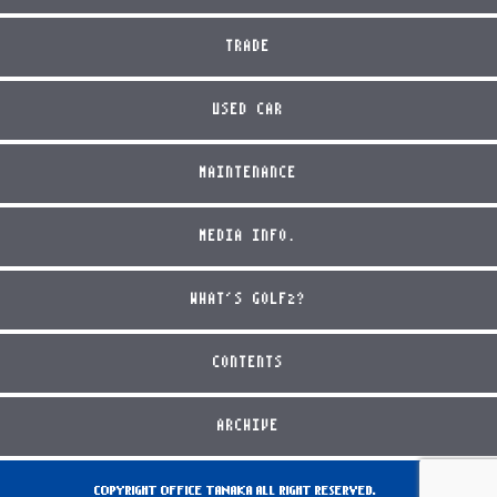
TRADE
USED CAR
MAINTENANCE
MEDIA INFO.
WHAT'S GOLF2?
CONTENTS
ARCHIVE
COPYRIGHT OFFICE TANAKA ALL RIGHT RESERVED.