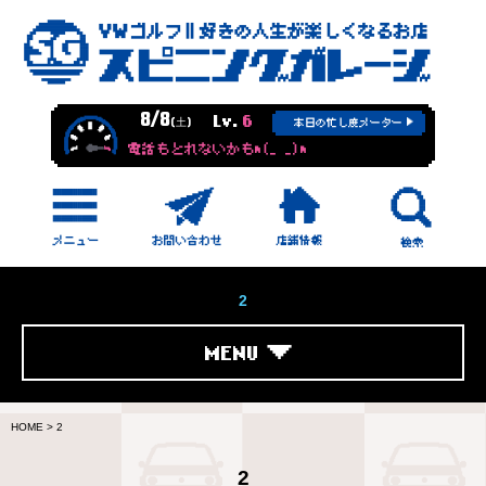
8/8
Lv.
6
(土)
本日の忙し度メーター
電話もとれないかもm(_ _)m
2
MENU
HOME
>
2
2