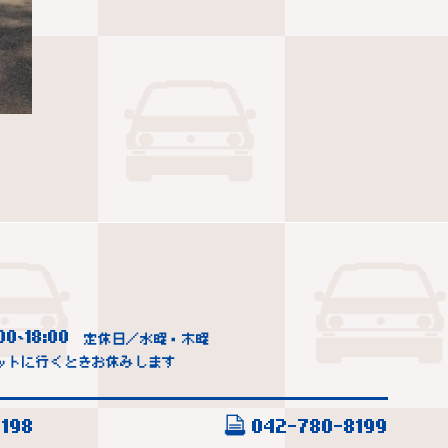
00
18:00
~
定休日／水曜・木曜
ットに行くときお休みします
198
042-780-8199