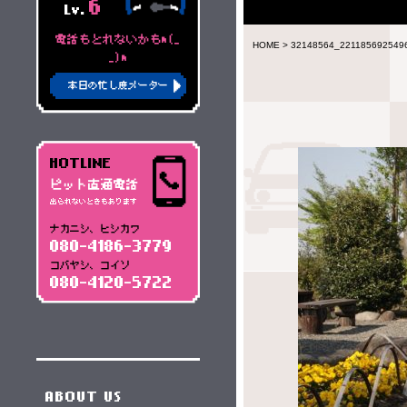
6
Lv.
電話もとれないかもm(_
HOME
>
32148564_221185692549
_)m
本日の忙し度メーター
HOTLINE
ピット直通電話
出られないときもあります
ナカニシ、ヒシカワ
080-4186-3779
コバヤシ、コイソ
080-4120-5722
ABOUT US