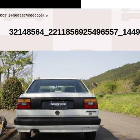
6557_1449672297009905664_o
32148564_2211856925496557_144