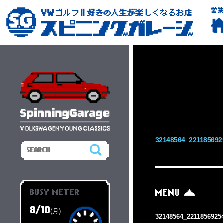
営
32148564_221185692
BUSY METER
MENU
8/10
(月)
32148564_2211856925