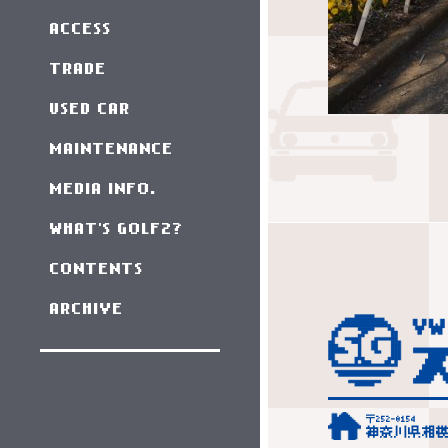
ACCESS
TRADE
USED CAR
MAINTENANCE
MEDIA INFO.
WHAT'S GOLF2?
CONTENTS
ARCHIVE
〒252-0154
神奈川県相模原