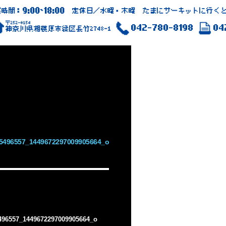
9:00
18:00
業時間：
~
定休日／水曜・木曜 たまにサーキットに行くと
〒252-0154
042-780-8198
04
神奈川県相模原市緑区長竹2748-1
5496557_1449672297009905664_o
496557_1449672297009905664_o