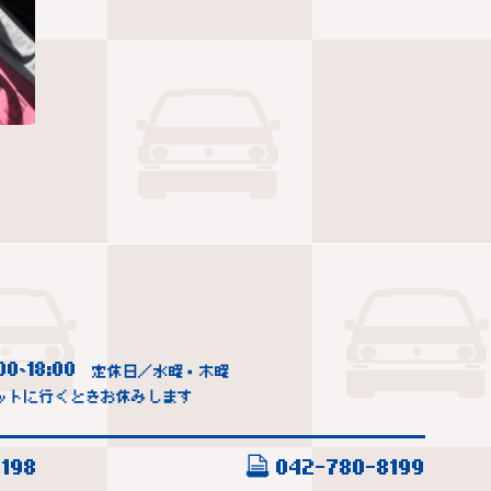
00
18:00
~
定休日／水曜・木曜
ットに行くときお休みします
198
042-780-8199