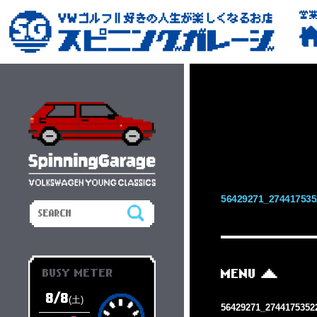
営
56429271_274417535
BUSY METER
MENU
8/8
(土)
56429271_2744175352