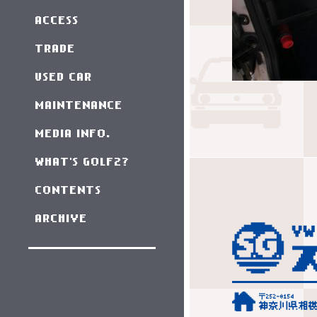
ACCESS
TRADE
USED CAR
MAINTENANCE
MEDIA INFO.
WHAT'S GOLF2?
CONTENTS
ARCHIVE
〒252-0154
神奈川県相模原