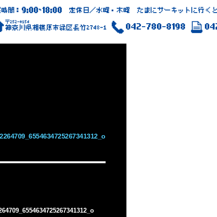
9:00
18:00
業時間：
~
定休日／水曜・木曜 たまにサーキットに行くと
〒252-0154
042-780-8198
04
神奈川県相模原市緑区長竹2748-1
2264709_6554634725267341312_o
264709_6554634725267341312_o