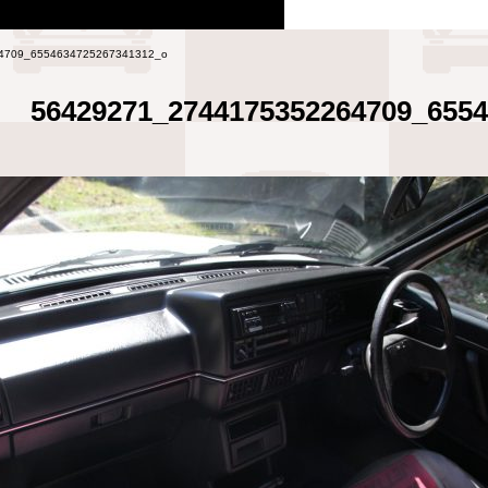
4709_6554634725267341312_o
56429271_2744175352264709_655