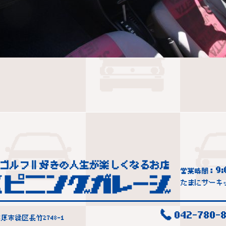
9:
営業時間：
たまにサーキ
042-780-8
市緑区長竹2748-1