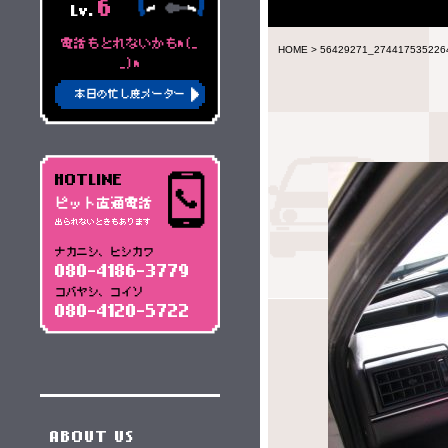
6
Lv.
電話もとれないかもm(_
HOME
>
56429271_274417535226
_)m
本日の忙し度メーター
HOTLINE
ピット直通電話
出られないときもあります
ナカニシ、ヒシカワ
080-4186-3779
コバヤシ、コイソ
080-4120-5722
ABOUT US