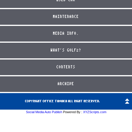
USED CAR
MAINTENANCE
MEDIA INFO.
WHAT'S GOLF2?
CONTENTS
ARCHIVE
COPYRIGHT OFFICE TANAKA ALL RIGHT RESERVED.
Social Media Auto Publish
Powered By :
XYZScripts.com